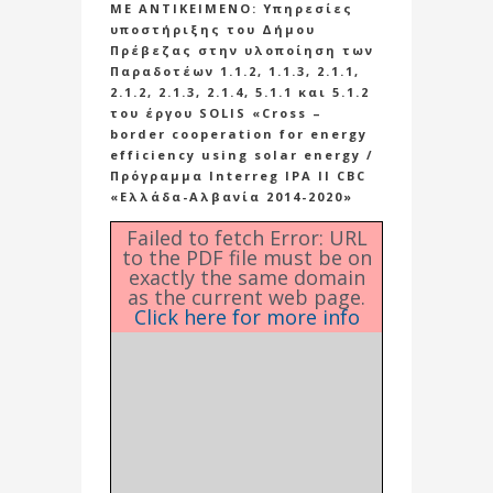
ΜΕ ΑΝΤΙΚΕΙΜΕΝΟ: Υπηρεσίες
υποστήριξης του Δήμου
Πρέβεζας στην υλοποίηση των
Παραδοτέων 1.1.2, 1.1.3, 2.1.1,
2.1.2, 2.1.3, 2.1.4, 5.1.1 και 5.1.2
του έργου SOLIS «Cross –
border cooperation for energy
efficiency using solar energy /
Πρόγραμμα Interreg IPA ΙΙ CBC
«Ελλάδα-Αλβανία 2014-2020»
Failed to fetch Error: URL
to the PDF file must be on
exactly the same domain
as the current web page.
Click here for more info