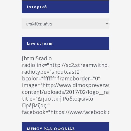
Ιστορικό
Ιστορικό
Live stream
[html5radio
radiolink="http://sc2.streamwithq.com:802
radiotype="shoutcast2"
bcolor="ffffff" frameborder="0"
image="http://www.dimosprevezas.gr/wp-
content/uploads/2017/02/logo__radiofonias
title="Δημοτική Ραδιοφωνία
Πρέβεζας "
facebook="https://www.facebook.co
%CE%A1%CE%B1%CE%B4%CE%B9%CE%BF%
%CE%A0%CF%81%CE%AD%CE%B2%CE%B5%
ΜΕΝΟΥ ΡΑΔΙΟΦΩΝΙΑΣ