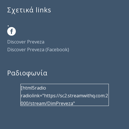
Σχετικά links
.
Discover Preveza
Discover Preveza (Facebook)
Ραδιοφωνία
[html5radio
radiolink="https://sc2.streamwithq.com:2
000/stream/DimPreveza"
radiotype="shoutcast2" bcolor="40566d"
frameborder="0" image="/wp-
content/uploads/2017/02/logo__radiofo