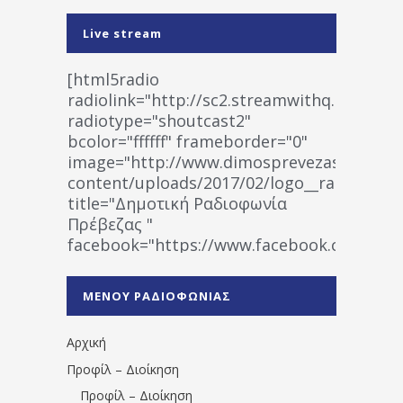
Live stream
[html5radio
radiolink="http://sc2.streamwithq.com:802
radiotype="shoutcast2"
bcolor="ffffff" frameborder="0"
image="http://www.dimosprevezas.gr/wp-
content/uploads/2017/02/logo__radiofonias
title="Δημοτική Ραδιοφωνία
Πρέβεζας "
facebook="https://www.facebook.co
%CE%A1%CE%B1%CE%B4%CE%B9%CE%BF%
%CE%A0%CF%81%CE%AD%CE%B2%CE%B5%
ΜΕΝΟΥ ΡΑΔΙΟΦΩΝΙΑΣ
1531194763766854/" artist="" ]
Αρχική
Προφίλ – Διοίκηση
Προφίλ – Διοίκηση