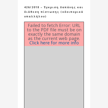
426/2018 – Έγκριση δαπάνης και
διάθεση πίστωσης (οδοιπορικά
υπαλλήλου)
Failed to fetch Error: URL
to the PDF file must be on
exactly the same domain
as the current web page.
Click here for more info