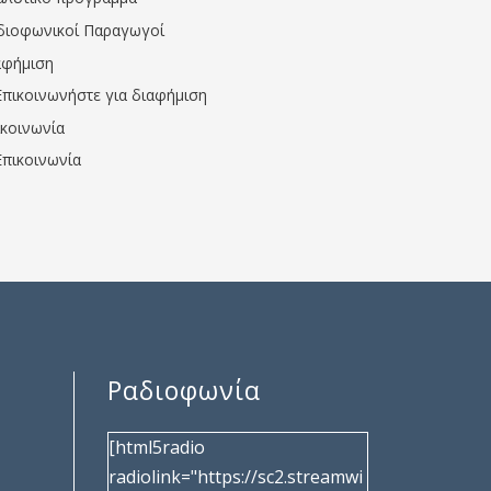
διοφωνικοί Παραγωγοί
αφήμιση
Επικοινωνήστε για διαφήμιση
ικοινωνία
Επικοινωνία
Ραδιοφωνία
[html5radio
radiolink="https://sc2.streamwi