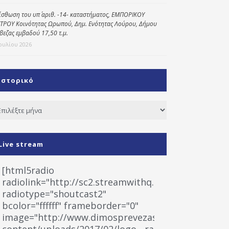
ίσθωση του υπ΄ αριθ. -14- καταστήματος, ΕΜΠΟΡΙΚΟΥ
ΤΡΟΥ Κοινότητας Ωρωπού, Δημ. Ενότητας Λούρου, Δήμου
βεζας εμβαδού 17,50 τ.μ.
Ιουλίου 2026
Ιστορικό
τορικό
Live stream
[html5radio
radiolink="http://sc2.streamwithq.com:8028/stream
radiotype="shoutcast2"
bcolor="ffffff" frameborder="0"
image="http://www.dimosprevezas.gr/wp-
content/uploads/2017/02/logo__radiofonias.jpg"