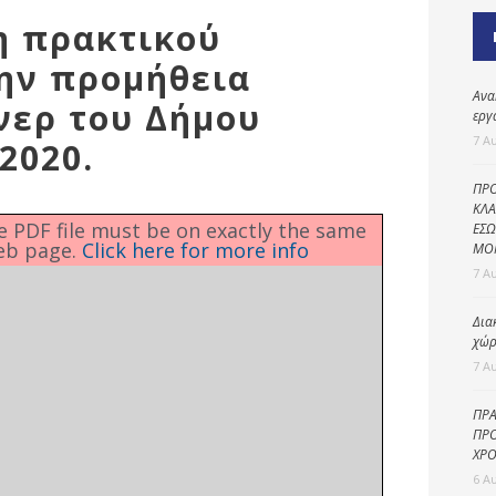
Καθαριότητα και
η πρακτικού
περιβάλλον
ην προμήθεια
Δημοτική
αστυνομία
Ανα
νερ του Δήμου
εργ
Γραφείο εσόδων
7 Α
2020.
Παιδικοί σταθμοί
ΠΡΟ
Πολιτική
ΚΛΑ
he PDF file must be on exactly the same
ΕΣΩ
προστασία
eb page.
Click here for more info
ΜΟ
7 Α
Δια
χώρ
7 Α
ΠΡΑ
ΠΡΟ
ΧΡΟ
6 Α