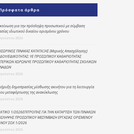
Κοινωνικό
Πρόσφατα άρθρα
παντοπωλείο
Kοινωνικό
κοίνωση για την πρόσληψη προσωπικού με σύμβαση
φαρμακείο
ασίας ιδιωτικού δικαίου ορισμένου χρόνου
υγούστου 2026
Πρόγραμμα
“Βοήθεια στο σπίτι”
ΣΩΡΙΝΟΣ ΠΙΝΑΚΑΣ ΚΑΤΑΤΑΞΗΣ (Μερικής Απασχόλησης)
ΔΟΥ/ΕΙΔΙΚΟΤΗΤΑΣ: ΥΕ ΠΡΟΣΩΠΙΚΟΥ ΚΑΘΑΡΙΟΤΗΤΑΣ
Κέντρο Ημερήσιας
ΤΕΡΙΚΩΝ ΧΩΡΩΝ/ΥΕ ΠΡΟΣΩΠΙΚΟΥ ΚΑΘΑΡΙΟΤΗΤΑΣ ΣΧΟΛΙΚΩΝ
Φροντίδας
ΝΑΔΩΝ
Ηλικιωμένων
υγούστου 2026
(Κ.Η.Φ.Η.) Πρέβεζας
κήρυξη δημοπρασίας μίσθωσης ακινήτου για τη λειτουργία
ου μεταφόρτωσης της ανακύκλωσης
υγούστου 2026
ΚΤΙΚΟ 1/2026ΕΠΙΤΡΟΠΗΣ ΓΙΑ ΤΗΝ ΚΑΤΑΡΤΙΣΗ ΤΩΝ ΠΙΝΑΚΩΝ
ΣΛΗΨΗΣ ΠΡΟΣΩΠΙΚΟΥ ΜΕΣΥΜΒΑΣΗ ΕΡΓΑΣΙΑΣ ΟΡΙΣΜΕΝΟΥ
ΝΟΥ ΣΟΧ 1/2026
υγούστου 2026