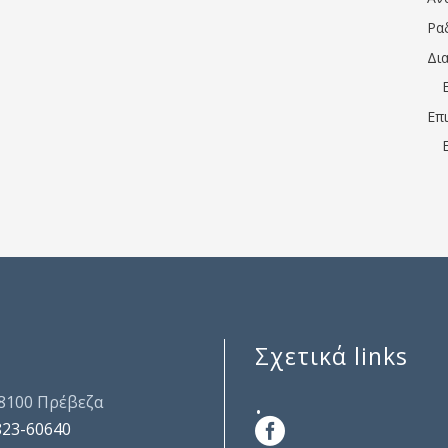
Ρα
Δι
Επ
Σχετικά links
.
48100 Πρέβεζα
823-60640