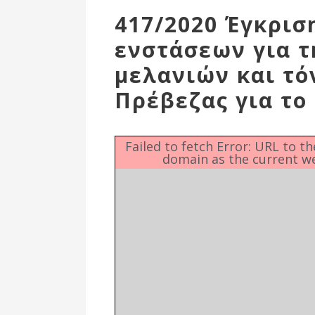
Επιτροπή
417/2020 Έγκρισ
Δημοτικές
ενστάσεων για τ
Ενότητες
μελανιών και τό
Πρέβεζας για το 
Failed to fetch Error: URL to t
domain as the current w
Αθλητικές
Υποδομές
Αθλητικές
Εκδηλώσεις