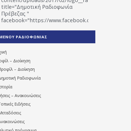
title="Δημοτική Ραδιοφωνία
Πρέβεζας "
facebook="https://www.facebook.com/%CE%9
%CE%A1%CE%B1%CE%B4%CE%B9%CE%BF%CF%86
%CE%A0%CF%81%CE%AD%CE%B2%CE%B5%CE%B6%
ΜΕΝΟΥ ΡΑΔΙΟΦΩΝΙΑΣ
1531194763766854/" artist="" ]
χική
οφίλ – Διοίκηση
Προφίλ – Διοίκηση
Δημοτική Ραδιοφωνία
Ιστορία
δήσεις – Ανακοινώσεις
Τοπικές Ειδήσεις
Μεταδόσεις
Ανακοινώσεις
αλυτικό πρόγραμμα