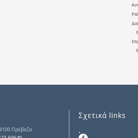
Αν
Ρα
Δι
Επ
Σχετικά links
.
48100 Πρέβεζα
823-60640