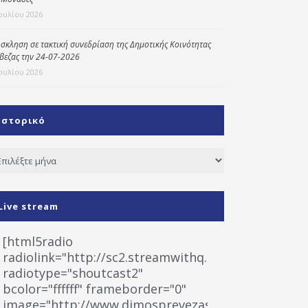
Ιουλίου 2026
σκληση σε τακτική συνεδρίαση της Δημοτικής Κοινότητας
βεζας την 24-07-2026
Ιουλίου 2026
Ιστορικό
τορικό
Live stream
[html5radio
radiolink="http://sc2.streamwithq.com:8028/stream
radiotype="shoutcast2"
bcolor="ffffff" frameborder="0"
image="http://www.dimosprevezas.gr/wp-