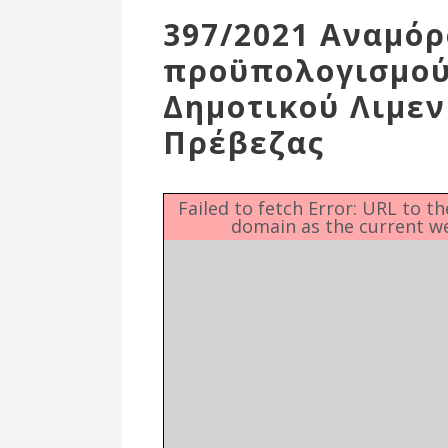
Επιτροπή
397/2021 Αναμό
Δημοτικές
προϋπολογισμού 
Ενότητες
Δημοτικού Λιμεν
Πρέβεζας
Failed to fetch Error: URL to t
domain as the current w
Αθλητικές
Υποδομές
Αθλητικές
Εκδηλώσεις