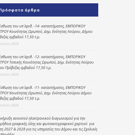
Κοινωνικό
Πρόσφατα άρθρα
παντοπωλείο
Kοινωνικό
ίσθωση του υπ΄ αριθ. -14- καταστήματος, ΕΜΠΟΡΙΚΟΥ
φαρμακείο
ΤΡΟΥ Κοινότητας Ωρωπού, Δημ. Ενότητας Λούρου, Δήμου
βεζας εμβαδού 17,50 τ.μ.
Πρόγραμμα
Ιουλίου 2026
“Βοήθεια στο σπίτι”
ίσθωση του υπ΄ αριθ. -12- καταστήματος, ΕΜΠΟΡΙΚΟΥ
Κέντρο Ημερήσιας
ΤΡΟΥ Τοπικής Κοινότητας Ωρωπού, Δημ. Ενότητας Λούρου
Φροντίδας
ου Πρέβεζας εμβαδού 17,50 τ.μ.
Ηλικιωμένων
Ιουλίου 2026
(Κ.Η.Φ.Η.) Πρέβεζας
ίσθωση του υπ΄ αριθ. -11- καταστήματος, ΕΜΠΟΡΙΚΟΥ
ΤΡΟΥ Κοινότητας Ωρωπού, Δημ. Ενότητας Λούρου Δήμου
βεζας εμβαδού 17,50 τ.μ.
Ιουλίου 2026
κήρυξη ανοικτού ηλεκτρονικού διαγωνισμού για την
μήθεια γραφικής ύλης και φωτοαντιγραφικού χαρτιού για
έτη 2027 & 2028 για τις υπηρεσίες του Δήμου και τις Σχολικές
 Μονάδες