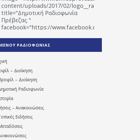
content/uploads/2017/02/logo__radiofonias.jpg"
title="Δημοτική Ραδιοφωνία
Πρέβεζας "
facebook="https://www.facebook.com/%CE%9
%CE%A1%CE%B1%CE%B4%CE%B9%CE%BF%CF%86
%CE%A0%CF%81%CE%AD%CE%B2%CE%B5%CE%B6%
ΜΕΝΟΥ ΡΑΔΙΟΦΩΝΙΑΣ
1531194763766854/" artist="" ]
χική
οφίλ – Διοίκηση
Προφίλ – Διοίκηση
Δημοτική Ραδιοφωνία
Ιστορία
δήσεις – Ανακοινώσεις
Τοπικές Ειδήσεις
Μεταδόσεις
Ανακοινώσεις