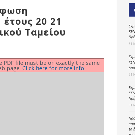
Καθαριότητα και
ρφωση
περιβάλλον
έτους 20 21
Δημοτική
αστυνομία
Εκμ
ικού Ταμείου
ΚΕΝ
Γραφείο εσόδων
Πρέ
31 
Παιδικοί σταθμοί
Πολιτική
Εκμ
he PDF file must be on exactly the same
ΚΕΝ
προστασία
eb page.
Click here for more info
Δήμ
31 
Εκμ
ΚΕΝ
Πρέ
31 
Προ
προ
τα 
του