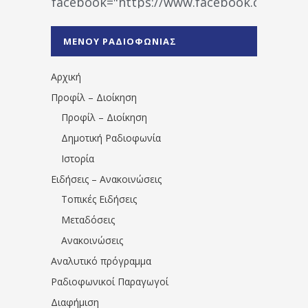
facebook="https://www.facebook.co
%CE%A1%CE%B1%CE%B4%CE%B9%CE%BF%
%CE%A0%CF%81%CE%AD%CE%B2%CE%B5%
ΜΕΝΟΥ ΡΑΔΙΟΦΩΝΙΑΣ
1531194763766854/" artist="" ]
Αρχική
Προφίλ – Διοίκηση
Προφίλ – Διοίκηση
Δημοτική Ραδιοφωνία
Ιστορία
Ειδήσεις – Ανακοινώσεις
Τοπικές Ειδήσεις
Μεταδόσεις
Ανακοινώσεις
Αναλυτικό πρόγραμμα
Ραδιοφωνικοί Παραγωγοί
Διαφήμιση