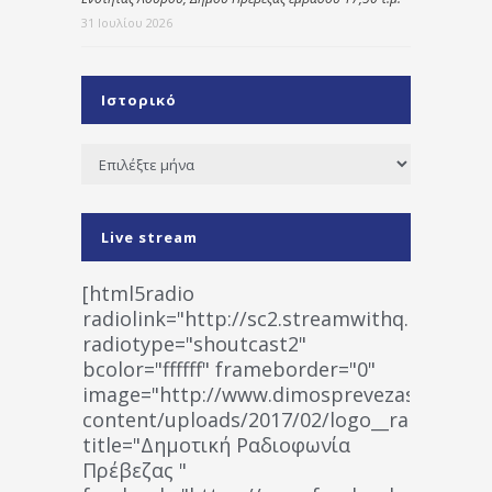
31 Ιουλίου 2026
Ιστορικό
Ιστορικό
Live stream
[html5radio
radiolink="http://sc2.streamwithq.com:802
radiotype="shoutcast2"
bcolor="ffffff" frameborder="0"
image="http://www.dimosprevezas.gr/wp-
content/uploads/2017/02/logo__radiofonias
title="Δημοτική Ραδιοφωνία
Πρέβεζας "