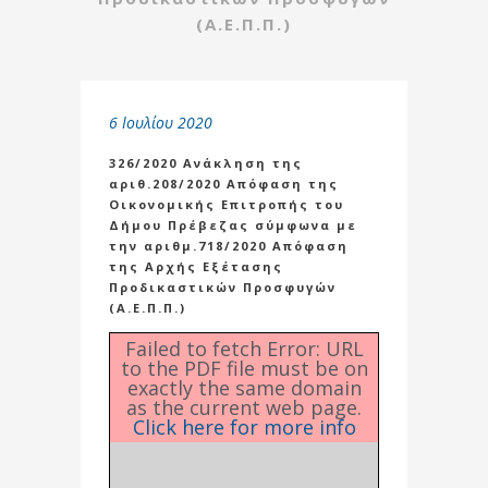
(Α.Ε.Π.Π.)
6 Ιουλίου 2020
326/2020 Ανάκληση της
αριθ.208/2020 Απόφαση της
Οικονομικής Επιτροπής του
Δήμου Πρέβεζας σύμφωνα με
την αριθμ.718/2020 Απόφαση
της Αρχής Εξέτασης
Προδικαστικών Προσφυγών
(Α.Ε.Π.Π.)
Failed to fetch Error: URL
to the PDF file must be on
exactly the same domain
as the current web page.
Click here for more info