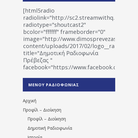
[html5radio
radiolink="http://sc2.streamwithq.com:802
radiotype="shoutcast2"
bcolor="ffffff" frameborder="0"
image="http://www.dimosprevezas.gr/wp-
content/uploads/2017/02/logo__radiofonias
title="Δημοτική Ραδιοφωνία
Πρέβεζας "
facebook="https://www.facebook.co
%CE%A1%CE%B1%CE%B4%CE%B9%CE%BF%
%CE%A0%CF%81%CE%AD%CE%B2%CE%B5%
ΜΕΝΟΥ ΡΑΔΙΟΦΩΝΙΑΣ
1531194763766854/" artist="" ]
Αρχική
Προφίλ – Διοίκηση
Προφίλ – Διοίκηση
Δημοτική Ραδιοφωνία
Ιστορία