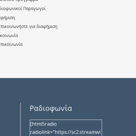
διοφωνικοί Παραγωγοί
αφήμιση
Επικοινωνήστε για διαφήμιση
ικοινωνία
Επικοινωνία
Ραδιοφωνία
[html5radio
radiolink="https://sc2.streamwi