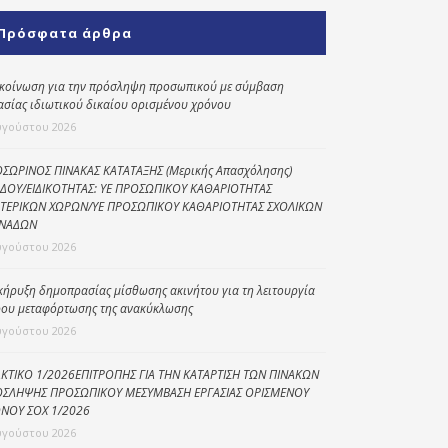
Κοινωνικό
Πρόσφατα άρθρα
παντοπωλείο
Kοινωνικό
κοίνωση για την πρόσληψη προσωπικού με σύμβαση
φαρμακείο
ασίας ιδιωτικού δικαίου ορισμένου χρόνου
υγούστου 2026
Πρόγραμμα
“Βοήθεια στο σπίτι”
ΣΩΡΙΝΟΣ ΠΙΝΑΚΑΣ ΚΑΤΑΤΑΞΗΣ (Μερικής Απασχόλησης)
ΔΟΥ/ΕΙΔΙΚΟΤΗΤΑΣ: ΥΕ ΠΡΟΣΩΠΙΚΟΥ ΚΑΘΑΡΙΟΤΗΤΑΣ
Κέντρο Ημερήσιας
ΤΕΡΙΚΩΝ ΧΩΡΩΝ/ΥΕ ΠΡΟΣΩΠΙΚΟΥ ΚΑΘΑΡΙΟΤΗΤΑΣ ΣΧΟΛΙΚΩΝ
Φροντίδας
ΝΑΔΩΝ
Ηλικιωμένων
υγούστου 2026
(Κ.Η.Φ.Η.) Πρέβεζας
κήρυξη δημοπρασίας μίσθωσης ακινήτου για τη λειτουργία
ου μεταφόρτωσης της ανακύκλωσης
υγούστου 2026
ΚΤΙΚΟ 1/2026ΕΠΙΤΡΟΠΗΣ ΓΙΑ ΤΗΝ ΚΑΤΑΡΤΙΣΗ ΤΩΝ ΠΙΝΑΚΩΝ
ΣΛΗΨΗΣ ΠΡΟΣΩΠΙΚΟΥ ΜΕΣΥΜΒΑΣΗ ΕΡΓΑΣΙΑΣ ΟΡΙΣΜΕΝΟΥ
ΝΟΥ ΣΟΧ 1/2026
υγούστου 2026