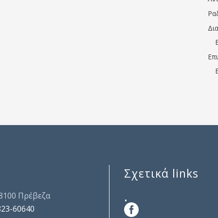
Ρα
Δι
Επ
Σχετικά links
.
48100 Πρέβεζα
823-60640