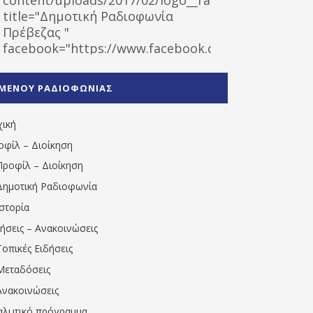
title="Δημοτική Ραδιοφωνία
Πρέβεζας "
facebook="https://www.facebook.com/%CE%9
%CE%A1%CE%B1%CE%B4%CE%B9%CE%BF%CF%86
%CE%A0%CF%81%CE%AD%CE%B2%CE%B5%CE%B6%
ΜΕΝΟΥ ΡΑΔΙΟΦΩΝΙΑΣ
1531194763766854/" artist="" ]
χική
οφίλ – Διοίκηση
Προφίλ – Διοίκηση
Δημοτική Ραδιοφωνία
Ιστορία
δήσεις – Ανακοινώσεις
Τοπικές Ειδήσεις
Μεταδόσεις
Ανακοινώσεις
αλυτικό πρόγραμμα