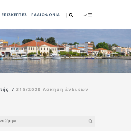
Search
|
|
ΕΠΙΣΚΕΠΤΕΣ
ΡΑΔΙΟΦΩΝΙΑ
|
|
->
0
λιτισμού
Τμήμα Πρόνοιας
7
ικές εκδηλώσεις
Κέντρο
συμβουλευτικής
υποστήριξης
πής
/
315/2020 Άσκηση ένδικων
γυναικών
υ
Κέντρο ανοιχτής
προστασίας
ηλικιωμένων
(Κ.Α.Π.Η.)
Κέντρο κοινότητας