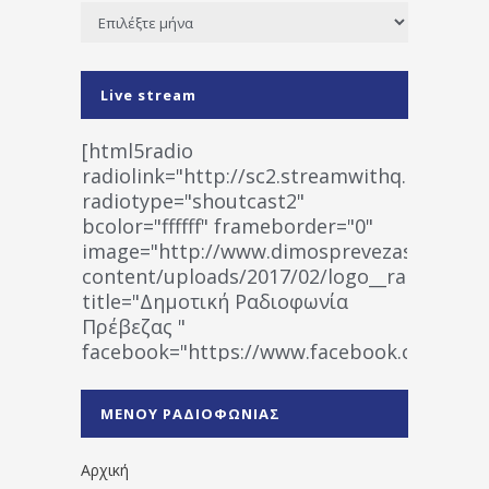
Ιστορικό
Live stream
[html5radio
radiolink="http://sc2.streamwithq.com:802
radiotype="shoutcast2"
bcolor="ffffff" frameborder="0"
image="http://www.dimosprevezas.gr/wp-
content/uploads/2017/02/logo__radiofonias
title="Δημοτική Ραδιοφωνία
Πρέβεζας "
facebook="https://www.facebook.co
%CE%A1%CE%B1%CE%B4%CE%B9%CE%BF%
%CE%A0%CF%81%CE%AD%CE%B2%CE%B5%
ΜΕΝΟΥ ΡΑΔΙΟΦΩΝΙΑΣ
1531194763766854/" artist="" ]
Αρχική