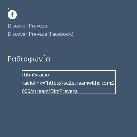
.
Discover Preveza
Discover Preveza (Facebook)
Ραδιοφωνία
[html5radio
radiolink="https://sc2.streamwithq.com:2
000/stream/DimPreveza"
radiotype="shoutcast2" bcolor="40566d"
frameborder="0" image="/wp-
content/uploads/2017/02/logo__radiofo
nias.jpg" title="Δημοτική Ραδιοφωνία
Πρέβεζας"