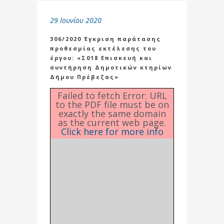
29 Ιουνίου 2020
306/2020 Έγκριση παράτασης
προθεσμίας εκτέλεσης του
έργου: «Σ018 Επισκευή και
συντήρηση Δημοτικών κτηρίων
Δήμου Πρέβεζας»
Failed to fetch Error: URL
to the PDF file must be on
exactly the same domain
as the current web page.
Click here for more info