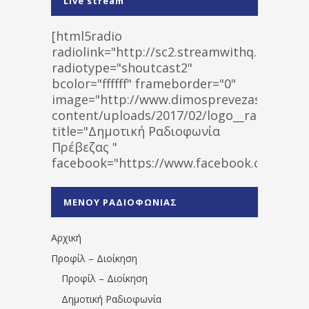
Live stream
[html5radio
radiolink="http://sc2.streamwithq.com:802
radiotype="shoutcast2"
bcolor="ffffff" frameborder="0"
image="http://www.dimosprevezas.gr/wp-
content/uploads/2017/02/logo__radiofonias
title="Δημοτική Ραδιοφωνία
Πρέβεζας "
facebook="https://www.facebook.co
%CE%A1%CE%B1%CE%B4%CE%B9%CE%BF%
%CE%A0%CF%81%CE%AD%CE%B2%CE%B5%
ΜΕΝΟΥ ΡΑΔΙΟΦΩΝΙΑΣ
1531194763766854/" artist="" ]
Αρχική
Προφίλ – Διοίκηση
Προφίλ – Διοίκηση
Δημοτική Ραδιοφωνία