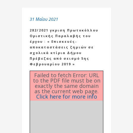
31 Μαΐου 2021
282/2021 γκριση Πρωτοκόλλου
Οριστικής Παραλαβής του
έργου : « Επισκευές-
αποκαταστάσεις ζημιών σε
σχολικά κτίρια Δήμου
Πρέβεζας από σεισμό 5ης
Φεβρουαρίου 2019 »
Failed to fetch Error: URL
to the PDF file must be on
exactly the same domain
as the current web page.
Click here for more info