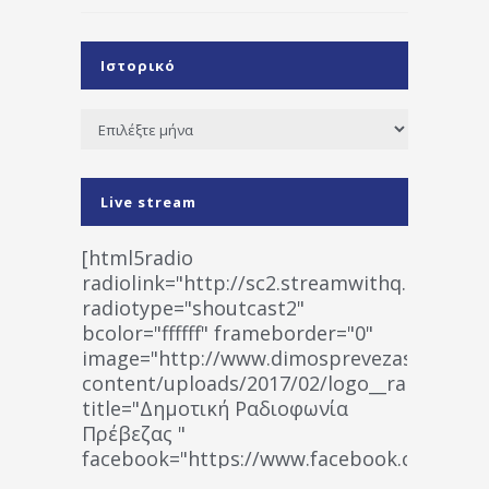
Ιστορικό
Ιστορικό
Live stream
[html5radio
radiolink="http://sc2.streamwithq.com:802
radiotype="shoutcast2"
bcolor="ffffff" frameborder="0"
image="http://www.dimosprevezas.gr/wp-
content/uploads/2017/02/logo__radiofonias
title="Δημοτική Ραδιοφωνία
Πρέβεζας "
facebook="https://www.facebook.co
%CE%A1%CE%B1%CE%B4%CE%B9%CE%BF%