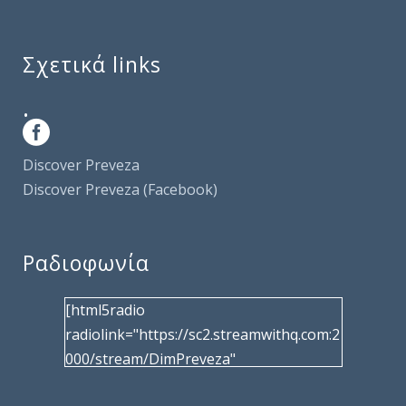
Σχετικά links
.
Discover Preveza
Discover Preveza (Facebook)
Ραδιοφωνία
[html5radio
radiolink="https://sc2.streamwithq.com:2
000/stream/DimPreveza"
radiotype="shoutcast2" bcolor="40566d"