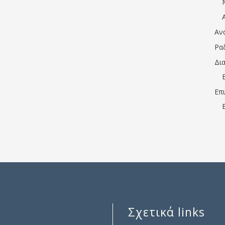
Αν
Ρα
Δι
Επ
Σχετικά links