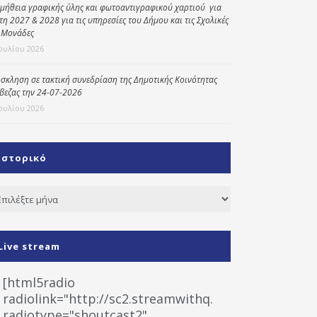
μήθεια γραφικής ύλης και φωτοαντιγραφικού χαρτιού για
έτη 2027 & 2028 για τις υπηρεσίες του Δήμου και τις Σχολικές
 Μονάδες
Ιουλίου 2026
σκληση σε τακτική συνεδρίαση της Δημοτικής Κοινότητας
βεζας την 24-07-2026
Ιουλίου 2026
Ιστορικό
τορικό
Live stream
[html5radio
radiolink="http://sc2.streamwithq.com:8028/stream
radiotype="shoutcast2"