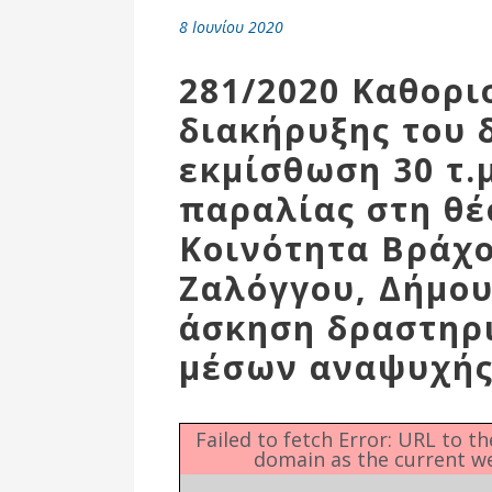
Επιτροπή
8 Ιουνίου 2020
Δημοτικές
Ενότητες
281/2020 Καθορι
διακήρυξης του 
εκμίσθωση 30 τ.
παραλίας στη θέ
Κοινότητα Βράχο
Ζαλόγγου, Δήμου
άσκηση δραστηρ
μέσων αναψυχής
Αθλητικές
Υποδομές
Αθλητικές
Failed to fetch Error: URL to t
Εκδηλώσεις
domain as the current w