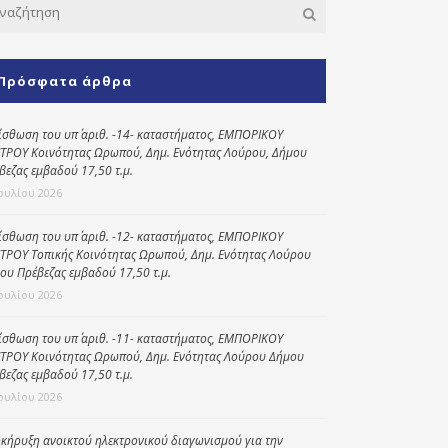
Κοινωνικό
παντοπωλείο
Πρόσφατα άρθρα
Kοινωνικό
φαρμακείο
ίσθωση του υπ΄ αριθ. -14- καταστήματος, ΕΜΠΟΡΙΚΟΥ
Πρόγραμμα
ΤΡΟΥ Κοινότητας Ωρωπού, Δημ. Ενότητας Λούρου, Δήμου
“Βοήθεια στο σπίτι”
βεζας εμβαδού 17,50 τ.μ.
Ιουλίου 2026
Κέντρο Ημερήσιας
Φροντίδας
Ηλικιωμένων
ίσθωση του υπ΄ αριθ. -12- καταστήματος, ΕΜΠΟΡΙΚΟΥ
(Κ.Η.Φ.Η.) Πρέβεζας
ΤΡΟΥ Τοπικής Κοινότητας Ωρωπού, Δημ. Ενότητας Λούρου
ου Πρέβεζας εμβαδού 17,50 τ.μ.
Ιουλίου 2026
ίσθωση του υπ΄ αριθ. -11- καταστήματος, ΕΜΠΟΡΙΚΟΥ
ΤΡΟΥ Κοινότητας Ωρωπού, Δημ. Ενότητας Λούρου Δήμου
βεζας εμβαδού 17,50 τ.μ.
Ιουλίου 2026
κήρυξη ανοικτού ηλεκτρονικού διαγωνισμού για την