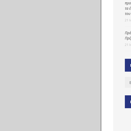
προ
τα 
του
21 
ύ
ζας
Πρό
Πρέ
ίου
21 
Ισ