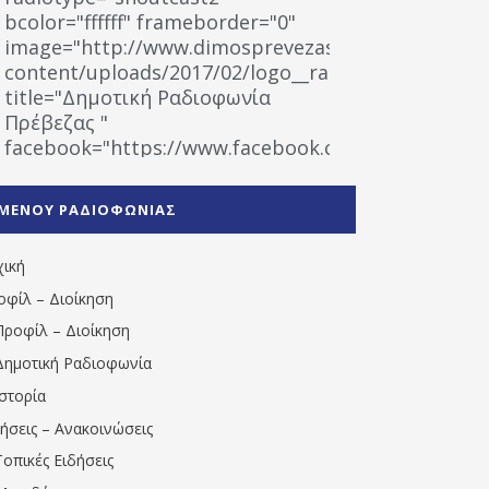
bcolor="ffffff" frameborder="0"
image="http://www.dimosprevezas.gr/wp-
content/uploads/2017/02/logo__radiofonias.jpg"
title="Δημοτική Ραδιοφωνία
Πρέβεζας "
facebook="https://www.facebook.com/%CE%9
%CE%A1%CE%B1%CE%B4%CE%B9%CE%BF%CF%86
%CE%A0%CF%81%CE%AD%CE%B2%CE%B5%CE%B6%
ΜΕΝΟΥ ΡΑΔΙΟΦΩΝΙΑΣ
1531194763766854/" artist="" ]
χική
οφίλ – Διοίκηση
Προφίλ – Διοίκηση
Δημοτική Ραδιοφωνία
Ιστορία
δήσεις – Ανακοινώσεις
Τοπικές Ειδήσεις