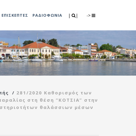
Search
|
|
ΕΠΙΣΚΕΠΤΕΣ
ΡΑΔΙΟΦΩΝΙΑ
|
|
->
0
λιτισμού
Τμήμα Πρόνοιας
7
ικές εκδηλώσεις
Κέντρο
συμβουλευτικής
υποστήριξης
πής
/
281/2020 Καθορισμός των
γυναικών
παραλίας στη θέση “ΚΟΤΣΙΑ” στην
Κέντρο ανοιχτής
ραστηριοτήτων θαλάσσιων μέσων
προστασίας
ηλικιωμένων
(Κ.Α.Π.Η.)
Κέντρο κοινότητας