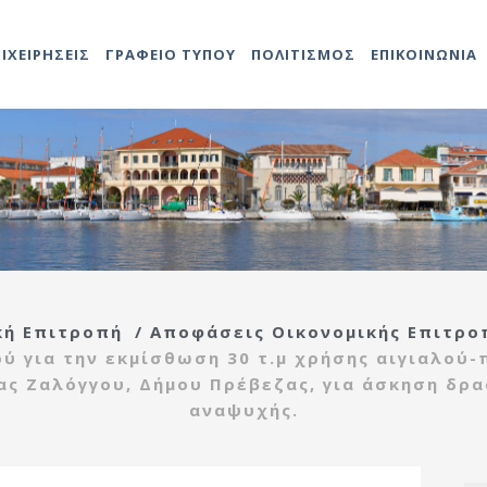
ΠΙΧΕΙΡΗΣΕΙΣ
ΓΡΑΦΕΙΟ ΤΥΠΟΥ
ΠΟΛΙΤΙΣΜΟΣ
ΕΠΙΚΟΙΝΩΝΙΑ
Αντιδήμαρχοι
Προκηρύξεις
Άδειες καταστημάτων
Αναρτήσεις
Video
Ληξιαρχείο
2014-202
Δομές Πο
ο
ης
Προσλήψεων
Γενικός
Προκηρύξεις – Διαγωνισμοί
Δημοτολόγιο
2021-202
Πολιτιστ
τροπή
Γραμματέας
Ανακοινώσεις
Τεχνική υπηρεσία
ας
Υπηρεσιών Δήμου
ής
Εντεταλμένοι
Κέντρο
κή Επιτροπή
/
Αποφάσεις Οικονομικής Επιτρο
Σύμβουλοι
Αναρτήσεις
εξυπηρέτησης
τροπή
Διάφορες
ύ για την εκμίσθωση 30 τ.μ χρήσης αιγιαλού-
ίδας
Οργανόγραμμα
πολιτών(ΚΕΠ)
ιας
τας Ζαλόγγου, Δήμου Πρέβεζας, για άσκηση δ
Πρέβεζας
αναψυχής.
Πολεοδομία
ρευσης
Λαϊκές αγορές