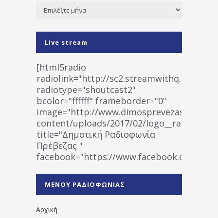
Ιστορικό
Live stream
[html5radio
radiolink="http://sc2.streamwithq.com:802
radiotype="shoutcast2"
bcolor="ffffff" frameborder="0"
image="http://www.dimosprevezas.gr/wp-
content/uploads/2017/02/logo__radiofonias
title="Δημοτική Ραδιοφωνία
Πρέβεζας "
facebook="https://www.facebook.co
%CE%A1%CE%B1%CE%B4%CE%B9%CE%BF%
%CE%A0%CF%81%CE%AD%CE%B2%CE%B5%
ΜΕΝΟΥ ΡΑΔΙΟΦΩΝΙΑΣ
1531194763766854/" artist="" ]
Αρχική