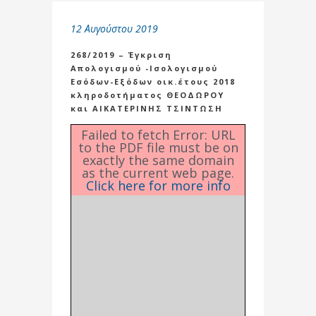
12 Αυγούστου 2019
268/2019 – Έγκριση
Απολογισμού -Ισολογισμού
Εσόδων-Εξόδων οικ.έτους 2018
κληροδοτήματος ΘΕΟΔΩΡΟΥ
και ΑΙΚΑΤΕΡΙΝΗΣ ΤΣΙΝΤΩΣΗ
Failed to fetch Error: URL
to the PDF file must be on
exactly the same domain
as the current web page.
Click here for more info