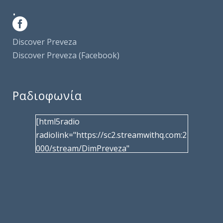
.
Discover Preveza
Discover Preveza (Facebook)
Ραδιοφωνία
[html5radio
radiolink="https://sc2.streamwithq.com:2
000/stream/DimPreveza"
radiotype="shoutcast2" bcolor="40566d"
frameborder="0" image="/wp-
content/uploads/2017/02/logo__radiofo
nias.jpg" title="Δημοτική Ραδιοφωνία
Πρέβεζας"