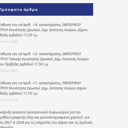
Κοινωνικό
Πρόσφατα άρθρα
παντοπωλείο
Kοινωνικό
ίσθωση του υπ΄ αριθ. -14- καταστήματος, ΕΜΠΟΡΙΚΟΥ
φαρμακείο
ΤΡΟΥ Κοινότητας Ωρωπού, Δημ. Ενότητας Λούρου, Δήμου
βεζας εμβαδού 17,50 τ.μ.
Πρόγραμμα
Ιουλίου 2026
“Βοήθεια στο σπίτι”
ίσθωση του υπ΄ αριθ. -12- καταστήματος, ΕΜΠΟΡΙΚΟΥ
Κέντρο Ημερήσιας
ΤΡΟΥ Τοπικής Κοινότητας Ωρωπού, Δημ. Ενότητας Λούρου
Φροντίδας
ου Πρέβεζας εμβαδού 17,50 τ.μ.
Ηλικιωμένων
Ιουλίου 2026
(Κ.Η.Φ.Η.) Πρέβεζας
ίσθωση του υπ΄ αριθ. -11- καταστήματος, ΕΜΠΟΡΙΚΟΥ
ΤΡΟΥ Κοινότητας Ωρωπού, Δημ. Ενότητας Λούρου Δήμου
βεζας εμβαδού 17,50 τ.μ.
Ιουλίου 2026
κήρυξη ανοικτού ηλεκτρονικού διαγωνισμού για την
μήθεια γραφικής ύλης και φωτοαντιγραφικού χαρτιού για
έτη 2027 & 2028 για τις υπηρεσίες του Δήμου και τις Σχολικές
 Μονάδες