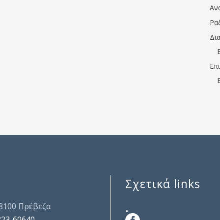
Αν
Ρα
Δι
Επ
Σχετικά links
.
48100 Πρέβεζα
823-60640