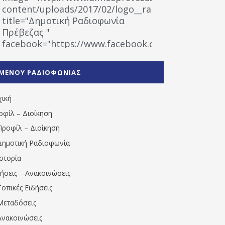
content/uploads/2017/02/logo__radiofonias.jpg"
title="Δημοτική Ραδιοφωνία
Πρέβεζας "
facebook="https://www.facebook.com/%CE%9
%CE%A1%CE%B1%CE%B4%CE%B9%CE%BF%CF%86
%CE%A0%CF%81%CE%AD%CE%B2%CE%B5%CE%B6%
ΜΕΝΟΥ ΡΑΔΙΟΦΩΝΙΑΣ
1531194763766854/" artist="" ]
χική
οφίλ – Διοίκηση
Προφίλ – Διοίκηση
Δημοτική Ραδιοφωνία
Ιστορία
δήσεις – Ανακοινώσεις
Τοπικές Ειδήσεις
Μεταδόσεις
Ανακοινώσεις