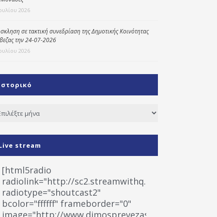
Ιουλίου 2026
σκληση σε τακτική συνεδρίαση της Δημοτικής Κοινότητας
βεζας την 24-07-2026
Ιουλίου 2026
Ιστορικό
τορικό
Live stream
[html5radio
radiolink="http://sc2.streamwithq.com:8028/stream
radiotype="shoutcast2"
bcolor="ffffff" frameborder="0"
image="http://www.dimosprevezas.gr/wp-