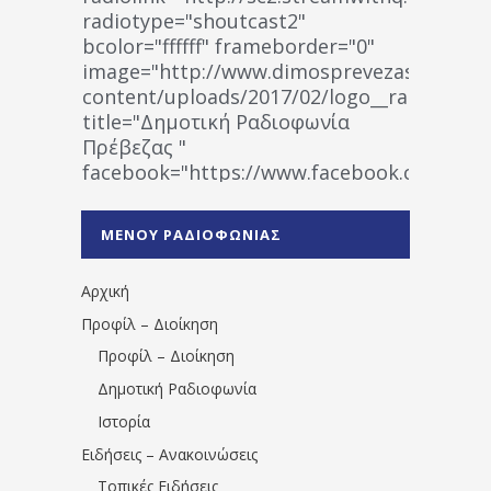
radiotype="shoutcast2"
bcolor="ffffff" frameborder="0"
image="http://www.dimosprevezas.gr/wp-
content/uploads/2017/02/logo__radiofonias
title="Δημοτική Ραδιοφωνία
Πρέβεζας "
facebook="https://www.facebook.co
%CE%A1%CE%B1%CE%B4%CE%B9%CE%BF%
%CE%A0%CF%81%CE%AD%CE%B2%CE%B5%
ΜΕΝΟΥ ΡΑΔΙΟΦΩΝΙΑΣ
1531194763766854/" artist="" ]
Αρχική
Προφίλ – Διοίκηση
Προφίλ – Διοίκηση
Δημοτική Ραδιοφωνία
Ιστορία
Ειδήσεις – Ανακοινώσεις
Τοπικές Ειδήσεις