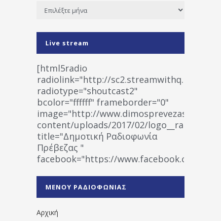
Ιστορικό
Live stream
[html5radio
radiolink="http://sc2.streamwithq.com:802
radiotype="shoutcast2"
bcolor="ffffff" frameborder="0"
image="http://www.dimosprevezas.gr/wp-
content/uploads/2017/02/logo__radiofonias
title="Δημοτική Ραδιοφωνία
Πρέβεζας "
facebook="https://www.facebook.co
%CE%A1%CE%B1%CE%B4%CE%B9%CE%BF%
%CE%A0%CF%81%CE%AD%CE%B2%CE%B5%
ΜΕΝΟΥ ΡΑΔΙΟΦΩΝΙΑΣ
1531194763766854/" artist="" ]
Αρχική