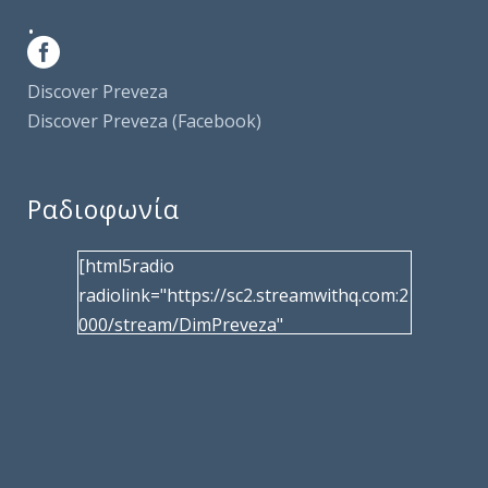
.
Discover Preveza
Discover Preveza (Facebook)
Ραδιοφωνία
[html5radio
radiolink="https://sc2.streamwithq.com:2
000/stream/DimPreveza"
radiotype="shoutcast2" bcolor="40566d"
frameborder="0" image="/wp-
content/uploads/2017/02/logo__radiofo
nias.jpg" title="Δημοτική Ραδιοφωνία
Πρέβεζας"