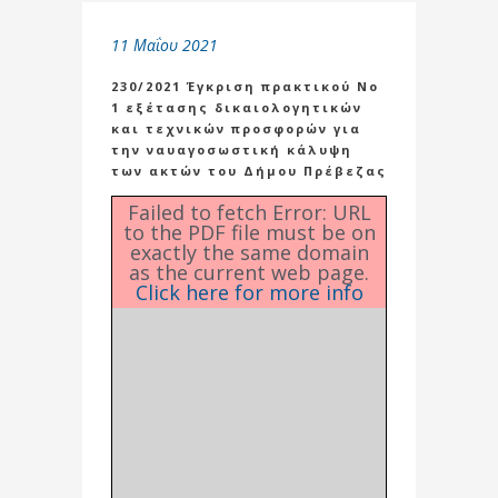
11 Μαΐου 2021
230/2021 Έγκριση πρακτικού Νο
1 εξέτασης δικαιολογητικών
και τεχνικών προσφορών για
την ναυαγοσωστική κάλυψη
των ακτών του Δήμου Πρέβεζας
Failed to fetch Error: URL
to the PDF file must be on
exactly the same domain
as the current web page.
Click here for more info