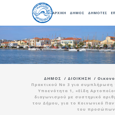
ΑΡΧΙΚΗ
ΔΗΜΟΣ
ΔΗΜΟΤΕΣ
Ε
Δωδεκάδα
Δήμαρχος
Επιτροπή
Δημοτικό Λιμενικό Ταμεί
Διαβούλευσ
Δίκτυο Πάφου
Δημοτικό
Δημοτική Ραδιοφωνία
Συμβούλιο
Σχολική Επι
Άλλες Πόλεις
Πρωτοβάθμι
Νέα Δημοτική Κοινωφελ
Δημοτική Επιτροπή
Εκπαίδευσης
Επιχείρηση Πρέβεζας
ΔΗΜΟΣ
/
ΔΙΟΙΚΗΣΗ
/
Οικονο
Οικονομική
Σχολική Επι
Πρακτικού Νο 3 για συμπλήρωση τ
Κέντρο Ημερήσιας Φροντ
Επιτροπή
Δευτεροβάθμ
Υποενότητα 1, «Είδη Αρτοποίο
Ηλικιωμένων (Κ.Η.Φ.Η.) 
Εκπαίδευσης
διαγωνισμού με συστημικό αριθ
Επιτροπή
Δημοτική Επιχείρηση Ύδ
Ποιότητας Ζωής
του Δήμου, για το Κοινωνικό Πα
Αποχέτευσης Πρεβέζης
του προσώπων 
Εκτελεστική