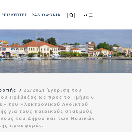
Search
|
|
ΕΠΙΣΚΕΠΤΕΣ
ΡΑΔΙΟΦΩΝΙΑ
|
|
->
0
λιτισμού
Τμήμα Πρόνοιας
7
ικές εκδηλώσεις
Κέντρο
συμβουλευτικής
υποστήριξης
ροπής
/
22/2021 Έγκριση του
γυναικών
μου Πρέβεζας ως προς το Τμήμα 6,
Κέντρο ανοιχτής
ου» του Ηλεκτρονικού Ανοικτού
προστασίας
ής για τους παιδικούς σταθμούς
ηλικιωμένων
ένους του Δήμου και των Νομικών
(Κ.Α.Π.Η.)
κής προσφοράς.
Κέντρο κοινότητας