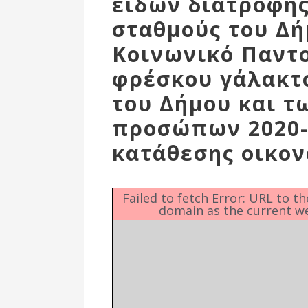
ειδών διατροφής
Δημοτική
Βιβλιοθήκη
σταθμούς του Δή
Δίκτυο
Κοινωνικό Παντ
Εθελοντισμο
Δήμου Πρέβε
φρέσκου γάλακτο
Κέντρο δια β
του Δήμου και τ
Μάθησης
προσώπων 2020-
κατάθεσης οικον
Failed to fetch Error: URL to t
domain as the current w