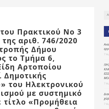
Καθαριότητα και
περιβάλλον
Δημοτική
αστυνομία
Γραφείο εσόδων
 του Πρακτικού Νο 3
Παιδικοί σταθμοί
της αριθ. 746/2020
Ανα
Πολιτική
ιτροπής Δήμου
εργ
προστασία
7 Α
ς το Τμήμα 6,
Είδη Αρτοποίου
ΠΡΟ
ΚΛΑ
ί Δημοτικής
ΕΣΩ
ΜΟ
υ» του Ηλεκτρονικού
7 Α
ισμού με συστημικό
Δια
χώρ
ε τίτλο «Προμήθεια
7 Α