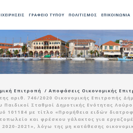
ΠΙΧΕΙΡΗΣΕΙΣ
ΓΡΑΦΕΙΟ ΤΥΠΟΥ
ΠΟΛΙΤΙΣΜΟΣ
ΕΠΙΚΟΙΝΩΝΙΑ
Αντιδήμαρχοι
Προκηρύξεις
Άδειες καταστημάτων
Αναρτήσεις
Video
Ληξιαρχείο
2014-202
Δομές Πο
ο
ης
Προσλήψεων
Γενικός
Προκηρύξεις – Διαγωνισμοί
Δημοτολόγιο
2021-202
Πολιτιστ
τροπή
Γραμματέας
Ανακοινώσεις
Τεχνική υπηρεσία
ας
Υπηρεσιών Δήμου
ής
Εντεταλμένοι
Κέντρο
μική Επιτροπή
/
Αποφάσεις Οικονομικής Επιτ
Σύμβουλοι
Αναρτήσεις
εξυπηρέτησης
τροπή
Διάφορες
ης αριθ. 746/2020 Οικονομικής Επιτροπής Δή
ίδας
Οργανόγραμμα
πολιτών(ΚΕΠ)
ιας
υ Παιδικοί Σταθμοί Δημοτικής Ενότητας Λούρ
Πρέβεζας
μό 101184 με τίτλο «Προμήθεια ειδών διατροφ
Πολεοδομία
ρευσης
ντοπωλείο και φρέσκου γάλακτος για εργαζομ
Λαϊκές αγορές
2020-2021», λόγω της μη κατάθεσης οικονομι