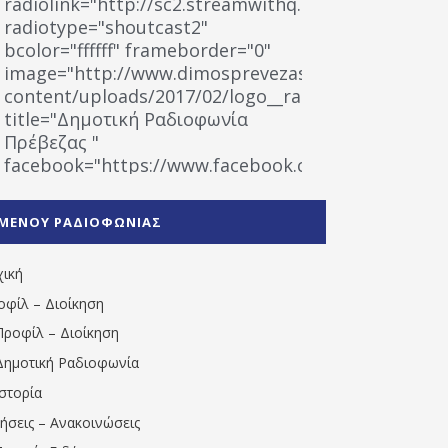
radiolink="http://sc2.streamwithq.com:8028/stream
radiotype="shoutcast2"
bcolor="ffffff" frameborder="0"
image="http://www.dimosprevezas.gr/wp-
content/uploads/2017/02/logo__radiofonias.jpg"
title="Δημοτική Ραδιοφωνία
Πρέβεζας "
facebook="https://www.facebook.com/%CE%9
%CE%A1%CE%B1%CE%B4%CE%B9%CE%BF%CF%86
%CE%A0%CF%81%CE%AD%CE%B2%CE%B5%CE%B6%
ΜΕΝΟΥ ΡΑΔΙΟΦΩΝΙΑΣ
1531194763766854/" artist="" ]
χική
οφίλ – Διοίκηση
Προφίλ – Διοίκηση
Δημοτική Ραδιοφωνία
Ιστορία
δήσεις – Ανακοινώσεις