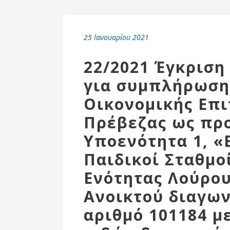
Επιτροπή
Δημοτικές
Ενότητες
25 Ιανουαρίου 2021
22/2021 Έγκριση
για συμπλήρωση 
Οικονομικής Επ
Πρέβεζας ως προ
Υποενότητα 1, «
Παιδικοί Σταθμο
Ενότητας Λούρο
Αθλητικές
Υποδομές
Ανοικτού διαγων
Αθλητικές
αριθμό 101184 μ
Εκδηλώσεις