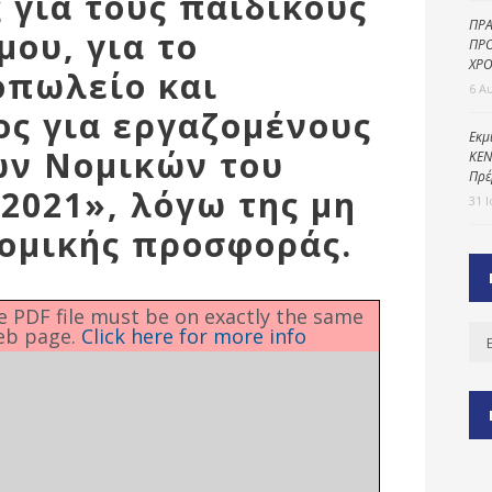
 για τους παιδικούς
ΠΡΑ
μου, για το
ΠΡΟ
ΧΡΟ
οπωλείο και
ύ
6 Α
ζας
ς για εργαζομένους
Εκμ
ίου
ων Νομικών του
ΚΕΝ
Πρέ
2021», λόγω της μη
31 
ομικής προσφοράς.
he PDF file must be on exactly the same
Ισ
eb page.
Click here for more info