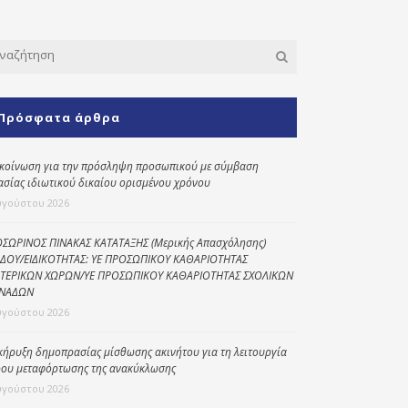
Κοινωνικό
παντοπωλείο
Kοινωνικό
φαρμακείο
Πρόσφατα άρθρα
Πρόγραμμα
“Βοήθεια στο σπίτι”
κοίνωση για την πρόσληψη προσωπικού με σύμβαση
Κέντρο Ημερήσιας
ασίας ιδιωτικού δικαίου ορισμένου χρόνου
Φροντίδας
υγούστου 2026
Ηλικιωμένων
(Κ.Η.Φ.Η.) Πρέβεζας
ΣΩΡΙΝΟΣ ΠΙΝΑΚΑΣ ΚΑΤΑΤΑΞΗΣ (Μερικής Απασχόλησης)
ΔΟΥ/ΕΙΔΙΚΟΤΗΤΑΣ: ΥΕ ΠΡΟΣΩΠΙΚΟΥ ΚΑΘΑΡΙΟΤΗΤΑΣ
ΤΕΡΙΚΩΝ ΧΩΡΩΝ/ΥΕ ΠΡΟΣΩΠΙΚΟΥ ΚΑΘΑΡΙΟΤΗΤΑΣ ΣΧΟΛΙΚΩΝ
ΝΑΔΩΝ
υγούστου 2026
κήρυξη δημοπρασίας μίσθωσης ακινήτου για τη λειτουργία
ου μεταφόρτωσης της ανακύκλωσης
υγούστου 2026