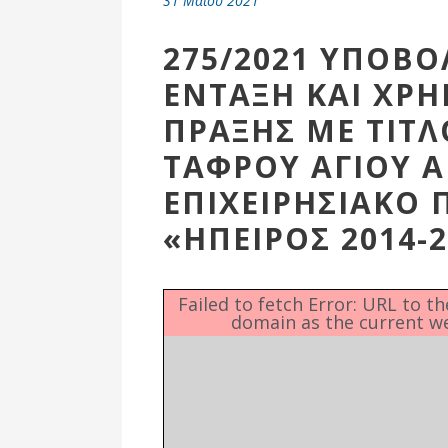
31 Μαΐου 2021
Επιτροπή
Δημοτικές
275/2021 ΥΠΟΒΟ
Ενότητες
ΕΝΤΑΞΗ ΚΑΙ ΧΡ
ΠΡΑΞΗΣ ΜΕ ΤΙΤ
ΤΑΦΡΟΥ ΑΓΙΟΥ 
ΕΠΙΧΕΙΡΗΣΙΑΚΟ
«ΗΠΕΙΡΟΣ 2014-2
Failed to fetch Error: URL to t
domain as the current w
Αθλητικές
Υποδομές
Αθλητικές
Εκδηλώσεις