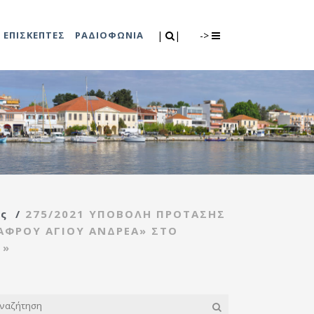
Search
|
|
ΕΠΙΣΚΕΠΤΕΣ
ΡΑΔΙΟΦΩΝΙΑ
|
|
->
0
λιτισμού
Τμήμα Πρόνοιας
7
ικές εκδηλώσεις
Κέντρο
συμβουλευτικής
υποστήριξης
ς
/
275/2021 ΥΠΟΒΟΛΗ ΠΡΟΤΑΣΗΣ
γυναικών
ΑΦΡΟΥ ΑΓΙΟΥ ΑΝΔΡΕΑ» ΣΤΟ
Κέντρο ανοιχτής
 »
προστασίας
ηλικιωμένων
(Κ.Α.Π.Η.)
Κέντρο κοινότητας