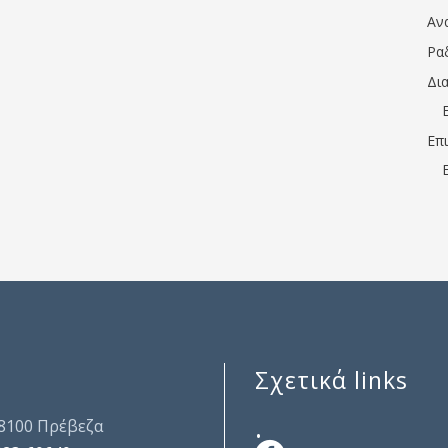
Αν
Ρα
Δι
Επ
Σχετικά links
.
48100 Πρέβεζα