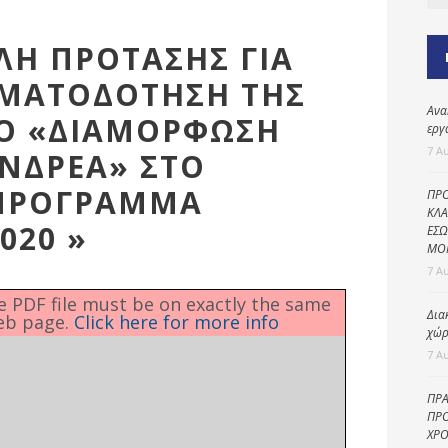
Καθαριότητα και
περιβάλλον
ΛΗ ΠΡΟΤΑΣΗΣ ΓΙΑ
Δημοτική
αστυνομία
ΗΜΑΤΟΔΟΤΗΣΗ ΤΗΣ
Ανα
Γραφείο εσόδων
ΛΟ «ΔΙΑΜΟΡΦΩΣΗ
εργ
Παιδικοί σταθμοί
7 Α
ΑΝΔΡΕΑ» ΣΤΟ
Πολιτική
 ΠΡΟΓΡΑΜΜΑ
ΠΡΟ
προστασία
ΚΛΑ
020 »
ΕΣΩ
ΜΟ
7 Α
he PDF file must be on exactly the same
Δια
eb page.
Click here for more info
χώρ
7 Α
ΠΡΑ
ΠΡΟ
ΧΡΟ