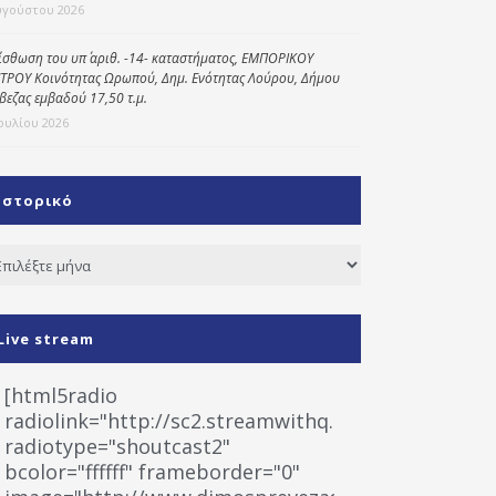
υγούστου 2026
ίσθωση του υπ΄ αριθ. -14- καταστήματος, ΕΜΠΟΡΙΚΟΥ
ΤΡΟΥ Κοινότητας Ωρωπού, Δημ. Ενότητας Λούρου, Δήμου
βεζας εμβαδού 17,50 τ.μ.
Ιουλίου 2026
Ιστορικό
τορικό
Live stream
[html5radio
radiolink="http://sc2.streamwithq.com:8028/stream
radiotype="shoutcast2"
bcolor="ffffff" frameborder="0"