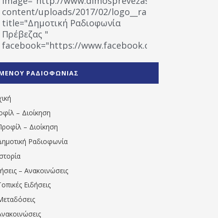
image="http://www.dimosprevezas.gr/wp-
content/uploads/2017/02/logo__radiofonias.jpg"
title="Δημοτική Ραδιοφωνία
Πρέβεζας "
facebook="https://www.facebook.com/%CE%9
%CE%A1%CE%B1%CE%B4%CE%B9%CE%BF%CF%86
%CE%A0%CF%81%CE%AD%CE%B2%CE%B5%CE%B6%
ΜΕΝΟΥ ΡΑΔΙΟΦΩΝΙΑΣ
1531194763766854/" artist="" ]
χική
οφίλ – Διοίκηση
Προφίλ – Διοίκηση
Δημοτική Ραδιοφωνία
Ιστορία
δήσεις – Ανακοινώσεις
Τοπικές Ειδήσεις
Μεταδόσεις
Ανακοινώσεις