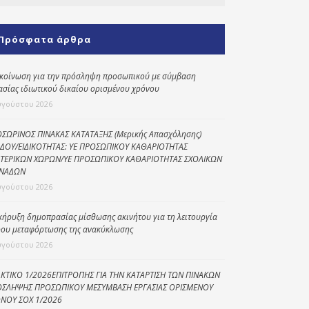
Κοινωνικό
παντοπωλείο
Πρόσφατα άρθρα
Kοινωνικό
φαρμακείο
κοίνωση για την πρόσληψη προσωπικού με σύμβαση
ασίας ιδιωτικού δικαίου ορισμένου χρόνου
Πρόγραμμα
υγούστου 2026
“Βοήθεια στο σπίτι”
Κέντρο Ημερήσιας
ΣΩΡΙΝΟΣ ΠΙΝΑΚΑΣ ΚΑΤΑΤΑΞΗΣ (Μερικής Απασχόλησης)
ΔΟΥ/ΕΙΔΙΚΟΤΗΤΑΣ: ΥΕ ΠΡΟΣΩΠΙΚΟΥ ΚΑΘΑΡΙΟΤΗΤΑΣ
Φροντίδας
ΤΕΡΙΚΩΝ ΧΩΡΩΝ/ΥΕ ΠΡΟΣΩΠΙΚΟΥ ΚΑΘΑΡΙΟΤΗΤΑΣ ΣΧΟΛΙΚΩΝ
Ηλικιωμένων
ΝΑΔΩΝ
(Κ.Η.Φ.Η.) Πρέβεζας
υγούστου 2026
κήρυξη δημοπρασίας μίσθωσης ακινήτου για τη λειτουργία
ου μεταφόρτωσης της ανακύκλωσης
υγούστου 2026
ΚΤΙΚΟ 1/2026ΕΠΙΤΡΟΠΗΣ ΓΙΑ ΤΗΝ ΚΑΤΑΡΤΙΣΗ ΤΩΝ ΠΙΝΑΚΩΝ
ΣΛΗΨΗΣ ΠΡΟΣΩΠΙΚΟΥ ΜΕΣΥΜΒΑΣΗ ΕΡΓΑΣΙΑΣ ΟΡΙΣΜΕΝΟΥ
ΝΟΥ ΣΟΧ 1/2026