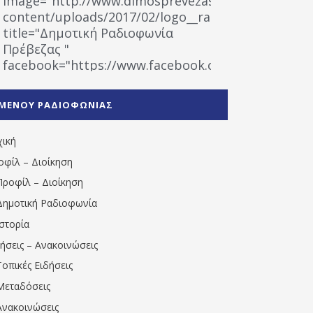
image="http://www.dimosprevezas.gr/wp-
content/uploads/2017/02/logo__radiofonias.jpg"
title="Δημοτική Ραδιοφωνία
Πρέβεζας "
facebook="https://www.facebook.com/%CE%9
%CE%A1%CE%B1%CE%B4%CE%B9%CE%BF%CF%86
%CE%A0%CF%81%CE%AD%CE%B2%CE%B5%CE%B6%
ΜΕΝΟΥ ΡΑΔΙΟΦΩΝΙΑΣ
1531194763766854/" artist="" ]
χική
οφίλ – Διοίκηση
Προφίλ – Διοίκηση
Δημοτική Ραδιοφωνία
Ιστορία
δήσεις – Ανακοινώσεις
Τοπικές Ειδήσεις
Μεταδόσεις
Ανακοινώσεις