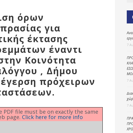
Καθαριότητα και
περιβάλλον
ιση όρων
Δημοτική
αστυνομία
πρασίας για
Ανα
Γραφείο εσόδων
τικής έκτασης
εργ
Παιδικοί σταθμοί
7 Α
ρεμμάτων έναντι
Πολιτική
 στην Κοινότητα
ΠΡΟ
προστασία
ΚΛΑ
αλόγγου , Δήμου
ΕΣΩ
ΜΟ
νέγερση πρόχειρων
7 Α
ταστάσεων.
Δια
χώρ
7 Α
he PDF file must be on exactly the same
eb page.
Click here for more info
ΠΡΑ
ΠΡΟ
ΧΡΟ