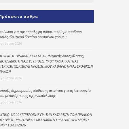
Κοινωνικό
παντοπωλείο
Πρόσφατα άρθρα
Kοινωνικό
φαρμακείο
κοίνωση για την πρόσληψη προσωπικού με σύμβαση
ασίας ιδιωτικού δικαίου ορισμένου χρόνου
Πρόγραμμα
υγούστου 2026
“Βοήθεια στο σπίτι”
Κέντρο Ημερήσιας
ΣΩΡΙΝΟΣ ΠΙΝΑΚΑΣ ΚΑΤΑΤΑΞΗΣ (Μερικής Απασχόλησης)
ΔΟΥ/ΕΙΔΙΚΟΤΗΤΑΣ: ΥΕ ΠΡΟΣΩΠΙΚΟΥ ΚΑΘΑΡΙΟΤΗΤΑΣ
Φροντίδας
ΤΕΡΙΚΩΝ ΧΩΡΩΝ/ΥΕ ΠΡΟΣΩΠΙΚΟΥ ΚΑΘΑΡΙΟΤΗΤΑΣ ΣΧΟΛΙΚΩΝ
Ηλικιωμένων
ΝΑΔΩΝ
(Κ.Η.Φ.Η.) Πρέβεζας
υγούστου 2026
κήρυξη δημοπρασίας μίσθωσης ακινήτου για τη λειτουργία
ου μεταφόρτωσης της ανακύκλωσης
υγούστου 2026
ΚΤΙΚΟ 1/2026ΕΠΙΤΡΟΠΗΣ ΓΙΑ ΤΗΝ ΚΑΤΑΡΤΙΣΗ ΤΩΝ ΠΙΝΑΚΩΝ
ΣΛΗΨΗΣ ΠΡΟΣΩΠΙΚΟΥ ΜΕΣΥΜΒΑΣΗ ΕΡΓΑΣΙΑΣ ΟΡΙΣΜΕΝΟΥ
ΝΟΥ ΣΟΧ 1/2026