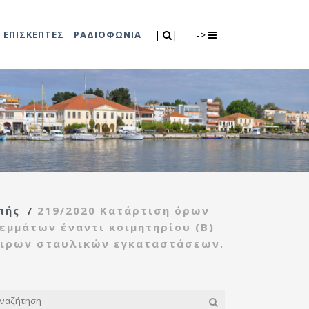
Search
|
|
ΕΠΙΣΚΕΠΤΕΣ
ΡΑΔΙΟΦΩΝΙΑ
|
|
->
0
λιτισμού
Τμήμα Πρόνοιας
7
ικές εκδηλώσεις
Κέντρο
συμβουλευτικής
υποστήριξης
πής
/
219/2020 Κατάρτιση όρων
γυναικών
εμμάτων έναντι κοιμητηρίου (Β)
Κέντρο ανοιχτής
χειρων σταυλικών εγκαταστάσεων.
προστασίας
ηλικιωμένων
(Κ.Α.Π.Η.)
Κέντρο κοινότητας