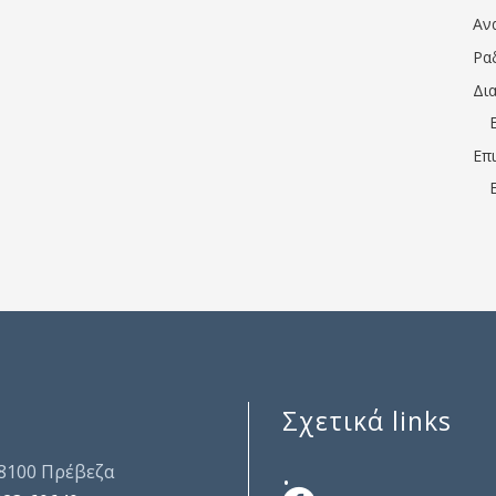
Αν
Ρα
Δι
Επ
Σχετικά links
.
48100 Πρέβεζα