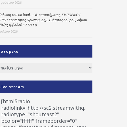
υγούστου 2026
ίσθωση του υπ΄ αριθ. -14- καταστήματος, ΕΜΠΟΡΙΚΟΥ
ΤΡΟΥ Κοινότητας Ωρωπού, Δημ. Ενότητας Λούρου, Δήμου
βεζας εμβαδού 17,50 τ.μ.
Ιουλίου 2026
Ιστορικό
τορικό
Live stream
[html5radio
radiolink="http://sc2.streamwithq.com:8028/stream
radiotype="shoutcast2"
bcolor="ffffff" frameborder="0"