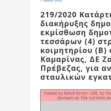
7 Μαΐου 2020
Επιτροπή
Δημοτικές
219/2020 Κατάρτ
Ενότητες
διακήρυξης δημο
εκμίσθωση δημο
τεσσάρων (4) στ
κοιμητηρίου (Β)
Καμαρίνας, ΔΕ Ζ
Πρέβεζας, για α
σταυλικών εγκα
Αθλητικές
Υποδομές
Failed to fetch Error: URL to t
domain as the current w
Αθλητικές
Εκδηλώσεις