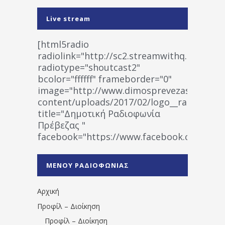
Live stream
[html5radio
radiolink="http://sc2.streamwithq.com:802
radiotype="shoutcast2"
bcolor="ffffff" frameborder="0"
image="http://www.dimosprevezas.gr/wp-
content/uploads/2017/02/logo__radiofonias
title="Δημοτική Ραδιοφωνία
Πρέβεζας "
facebook="https://www.facebook.co
%CE%A1%CE%B1%CE%B4%CE%B9%CE%BF%
%CE%A0%CF%81%CE%AD%CE%B2%CE%B5%
ΜΕΝΟΥ ΡΑΔΙΟΦΩΝΙΑΣ
1531194763766854/" artist="" ]
Αρχική
Προφίλ – Διοίκηση
Προφίλ – Διοίκηση