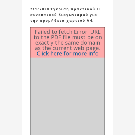
211/2020 Έγκριση πρακτικού ΙΙ
συνοπτικού διαγωνισμού για
την προμήθεια χαρτιού Α4.
Failed to fetch Error: URL
to the PDF file must be on
exactly the same domain
as the current web page.
Click here for more info