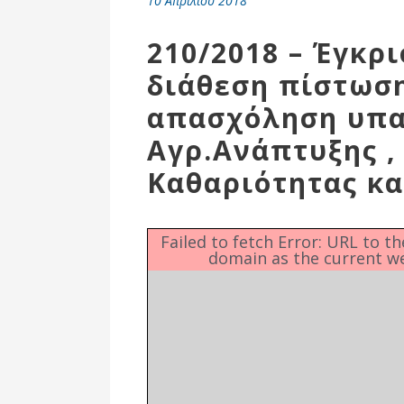
10 Απριλίου 2018
Επιτροπή
Δημοτικές
210/2018 – Έγκρ
Ενότητες
διάθεση πίστωσ
απασχόληση υπα
Αγρ.Ανάπτυξης ,
Καθαριότητας κα
Failed to fetch Error: URL to t
domain as the current w
Αθλητικές
Υποδομές
Αθλητικές
Εκδηλώσεις