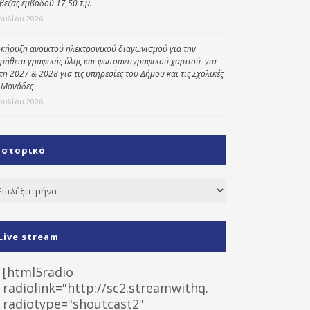
βεζας εμβαδού 17,50 τ.μ.
Ιουλίου 2026
κήρυξη ανοικτού ηλεκτρονικού διαγωνισμού για την
μήθεια γραφικής ύλης και φωτοαντιγραφικού χαρτιού για
έτη 2027 & 2028 για τις υπηρεσίες του Δήμου και τις Σχολικές
 Μονάδες
Ιουλίου 2026
Ιστορικό
τορικό
Live stream
[html5radio
radiolink="http://sc2.streamwithq.com:8028/stream
radiotype="shoutcast2"