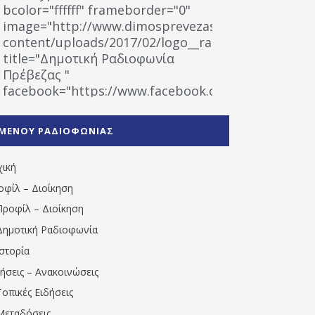
bcolor="ffffff" frameborder="0"
image="http://www.dimosprevezas.gr/wp-
content/uploads/2017/02/logo__radiofonias.jpg"
title="Δημοτική Ραδιοφωνία
Πρέβεζας "
facebook="https://www.facebook.com/%CE%9
%CE%A1%CE%B1%CE%B4%CE%B9%CE%BF%CF%86
%CE%A0%CF%81%CE%AD%CE%B2%CE%B5%CE%B6%
ΜΕΝΟΥ ΡΑΔΙΟΦΩΝΙΑΣ
1531194763766854/" artist="" ]
χική
οφίλ – Διοίκηση
Προφίλ – Διοίκηση
Δημοτική Ραδιοφωνία
Ιστορία
δήσεις – Ανακοινώσεις
Τοπικές Ειδήσεις
Μεταδόσεις