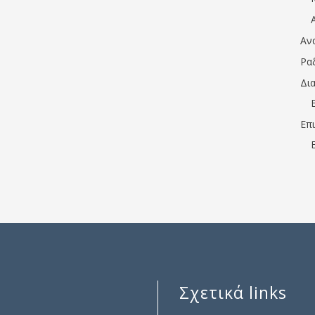
Αν
Ρα
Δι
Επ
Σχετικά links