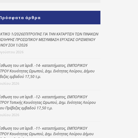
Κοινωνικό
παντοπωλείο
Πρόσφατα άρθρα
Kοινωνικό
φαρμακείο
ΚΤΙΚΟ 1/2026ΕΠΙΤΡΟΠΗΣ ΓΙΑ ΤΗΝ ΚΑΤΑΡΤΙΣΗ ΤΩΝ ΠΙΝΑΚΩΝ
ΣΛΗΨΗΣ ΠΡΟΣΩΠΙΚΟΥ ΜΕΣΥΜΒΑΣΗ ΕΡΓΑΣΙΑΣ ΟΡΙΣΜΕΝΟΥ
Πρόγραμμα
ΝΟΥ ΣΟΧ 1/2026
“Βοήθεια στο σπίτι”
υγούστου 2026
Κέντρο Ημερήσιας
ίσθωση του υπ΄ αριθ. -14- καταστήματος, ΕΜΠΟΡΙΚΟΥ
Φροντίδας
ΤΡΟΥ Κοινότητας Ωρωπού, Δημ. Ενότητας Λούρου, Δήμου
Ηλικιωμένων
βεζας εμβαδού 17,50 τ.μ.
(Κ.Η.Φ.Η.) Πρέβεζας
Ιουλίου 2026
ίσθωση του υπ΄ αριθ. -12- καταστήματος, ΕΜΠΟΡΙΚΟΥ
ΤΡΟΥ Τοπικής Κοινότητας Ωρωπού, Δημ. Ενότητας Λούρου
ου Πρέβεζας εμβαδού 17,50 τ.μ.
Ιουλίου 2026
ίσθωση του υπ΄ αριθ. -11- καταστήματος, ΕΜΠΟΡΙΚΟΥ
ΤΡΟΥ Κοινότητας Ωρωπού, Δημ. Ενότητας Λούρου Δήμου