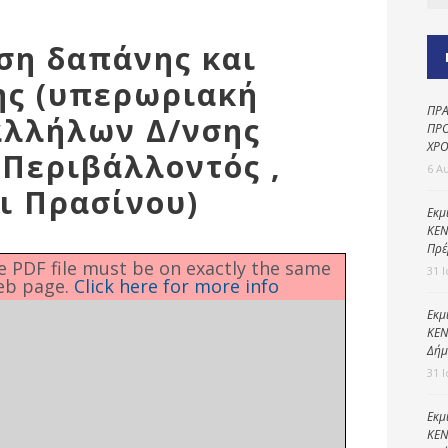
Καθαριότητα και
περιβάλλον
ιση δαπάνης και
Δημοτική
αστυνομία
ης (υπερωριακή
ΠΡΑ
Γραφείο εσόδων
λλήλων Δ/νσης
ΠΡΟ
ΧΡΟ
Παιδικοί σταθμοί
 Περιβάλλοντός ,
6 Α
Πολιτική
ι Πρασίνου)
προστασία
Εκμ
ΚΕΝ
Πρέ
he PDF file must be on exactly the same
31 
eb page.
Click here for more info
Εκμ
ΚΕΝ
Δήμ
31 
Εκμ
ΚΕΝ