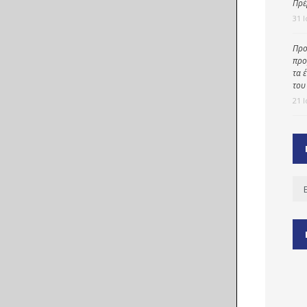
Πρέ
31 
Προ
ύ
προ
ζας
τα 
του
ίου
21 
Ισ