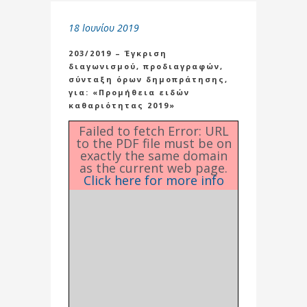
18 Ιουνίου 2019
203/2019 – Έγκριση
διαγωνισμού, προδιαγραφών,
σύνταξη όρων δημοπράτησης,
για: «Προμήθεια ειδών
καθαριότητας 2019»
Failed to fetch Error: URL
to the PDF file must be on
exactly the same domain
as the current web page.
Click here for more info