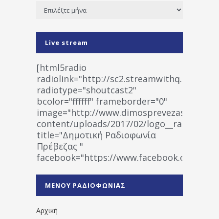
Ιστορικό
Live stream
[html5radio
radiolink="http://sc2.streamwithq.com:802
radiotype="shoutcast2"
bcolor="ffffff" frameborder="0"
image="http://www.dimosprevezas.gr/wp-
content/uploads/2017/02/logo__radiofonias
title="Δημοτική Ραδιοφωνία
Πρέβεζας "
facebook="https://www.facebook.co
%CE%A1%CE%B1%CE%B4%CE%B9%CE%BF%
%CE%A0%CF%81%CE%AD%CE%B2%CE%B5%
ΜΕΝΟΥ ΡΑΔΙΟΦΩΝΙΑΣ
1531194763766854/" artist="" ]
Αρχική