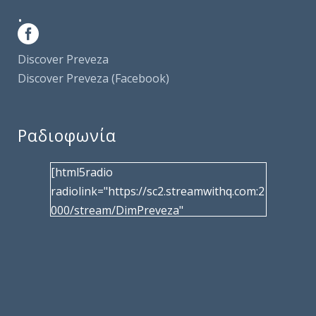
.
Discover Preveza
Discover Preveza (Facebook)
Ραδιοφωνία
[html5radio
radiolink="https://sc2.streamwithq.com:2
000/stream/DimPreveza"
radiotype="shoutcast2" bcolor="40566d"
frameborder="0" image="/wp-
content/uploads/2017/02/logo__radiofo
nias.jpg" title="Δημοτική Ραδιοφωνία
Πρέβεζας"