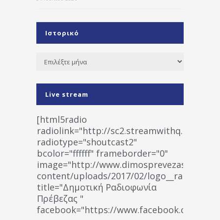
Ιστορικό
Ιστορικό
Live stream
[html5radio
radiolink="http://sc2.streamwithq.com:802
radiotype="shoutcast2"
bcolor="ffffff" frameborder="0"
image="http://www.dimosprevezas.gr/wp-
content/uploads/2017/02/logo__radiofonias
title="Δημοτική Ραδιοφωνία
Πρέβεζας "
facebook="https://www.facebook.co