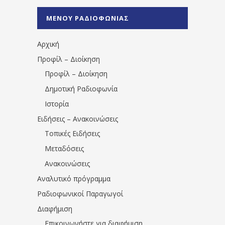
%CE%A1%CE%B1%CE%B4%CE%B9%CE%BF%
%CE%A0%CF%81%CE%AD%CE%B2%CE%B5%
ΜΕΝΟΥ ΡΑΔΙΟΦΩΝΙΑΣ
1531194763766854/" artist="" ]
Αρχική
Προφίλ – Διοίκηση
Προφίλ – Διοίκηση
Δημοτική Ραδιοφωνία
Ιστορία
Ειδήσεις – Ανακοινώσεις
Τοπικές Ειδήσεις
Μεταδόσεις
Ανακοινώσεις
Αναλυτικό πρόγραμμα
Ραδιοφωνικοί Παραγωγοί
Διαφήμιση
Επικοινωνήστε για διαφήμιση