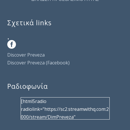
Σχετικά links
.
Discover Preveza
Discover Preveza (Facebook)
Ραδιοφωνία
[html5radio
radiolink="https://sc2.streamwithq.com:2
000/stream/DimPreveza"
radiotype="shoutcast2" bcolor="40566d"