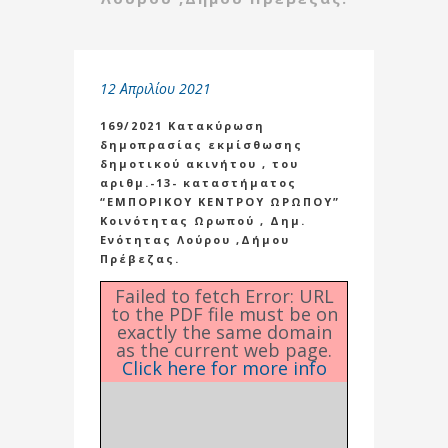
12 Απριλίου 2021
169/2021 Κατακύρωση
δημοπρασίας εκμίσθωσης
δημοτικού ακινήτου , του
αριθμ.-13- καταστήματος
“ΕΜΠΟΡΙΚΟΥ ΚΕΝΤΡΟΥ ΩΡΩΠΟΥ”
Κοινότητας Ωρωπού , Δημ.
Ενότητας Λούρου ,Δήμου
Πρέβεζας.
Failed to fetch Error: URL
to the PDF file must be on
exactly the same domain
as the current web page.
Click here for more info