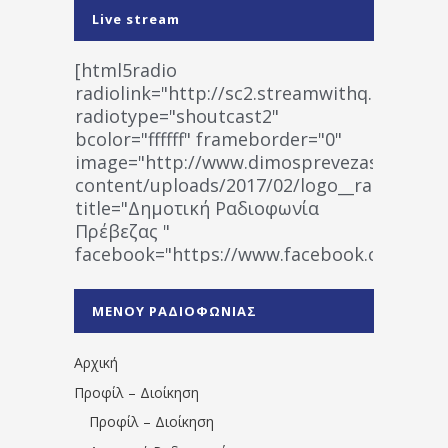
Live stream
[html5radio
radiolink="http://sc2.streamwithq.com:802
radiotype="shoutcast2"
bcolor="ffffff" frameborder="0"
image="http://www.dimosprevezas.gr/wp-
content/uploads/2017/02/logo__radiofonias
title="Δημοτική Ραδιοφωνία
Πρέβεζας "
facebook="https://www.facebook.co
%CE%A1%CE%B1%CE%B4%CE%B9%CE%BF%
%CE%A0%CF%81%CE%AD%CE%B2%CE%B5%
ΜΕΝΟΥ ΡΑΔΙΟΦΩΝΙΑΣ
1531194763766854/" artist="" ]
Αρχική
Προφίλ – Διοίκηση
Προφίλ – Διοίκηση