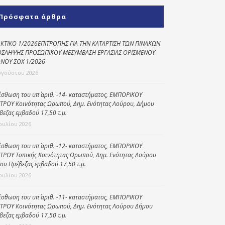
Κοινωνικό
Πρόσφατα άρθρα
παντοπωλείο
Kοινωνικό
ΚΤΙΚΟ 1/2026ΕΠΙΤΡΟΠΗΣ ΓΙΑ ΤΗΝ ΚΑΤΑΡΤΙΣΗ ΤΩΝ ΠΙΝΑΚΩΝ
φαρμακείο
ΣΛΗΨΗΣ ΠΡΟΣΩΠΙΚΟΥ ΜΕΣΥΜΒΑΣΗ ΕΡΓΑΣΙΑΣ ΟΡΙΣΜΕΝΟΥ
ΝΟΥ ΣΟΧ 1/2026
Πρόγραμμα
υγούστου 2026
“Βοήθεια στο σπίτι”
ίσθωση του υπ΄ αριθ. -14- καταστήματος, ΕΜΠΟΡΙΚΟΥ
Κέντρο Ημερήσιας
ΤΡΟΥ Κοινότητας Ωρωπού, Δημ. Ενότητας Λούρου, Δήμου
Φροντίδας
βεζας εμβαδού 17,50 τ.μ.
Ηλικιωμένων
Ιουλίου 2026
(Κ.Η.Φ.Η.) Πρέβεζας
ίσθωση του υπ΄ αριθ. -12- καταστήματος, ΕΜΠΟΡΙΚΟΥ
ΤΡΟΥ Τοπικής Κοινότητας Ωρωπού, Δημ. Ενότητας Λούρου
ου Πρέβεζας εμβαδού 17,50 τ.μ.
Ιουλίου 2026
ίσθωση του υπ΄ αριθ. -11- καταστήματος, ΕΜΠΟΡΙΚΟΥ
ΤΡΟΥ Κοινότητας Ωρωπού, Δημ. Ενότητας Λούρου Δήμου
βεζας εμβαδού 17,50 τ.μ.