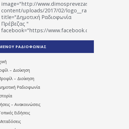
image="http://www.dimosprevezas.gr/wp-
content/uploads/2017/02/logo__radiofonias.jpg"
title="Δημοτική Ραδιοφωνία
Πρέβεζας "
facebook="https://www.facebook.com/%CE%9
%CE%A1%CE%B1%CE%B4%CE%B9%CE%BF%CF%86
%CE%A0%CF%81%CE%AD%CE%B2%CE%B5%CE%B6%
ΜΕΝΟΥ ΡΑΔΙΟΦΩΝΙΑΣ
1531194763766854/" artist="" ]
χική
οφίλ – Διοίκηση
Προφίλ – Διοίκηση
Δημοτική Ραδιοφωνία
Ιστορία
δήσεις – Ανακοινώσεις
Τοπικές Ειδήσεις
Μεταδόσεις