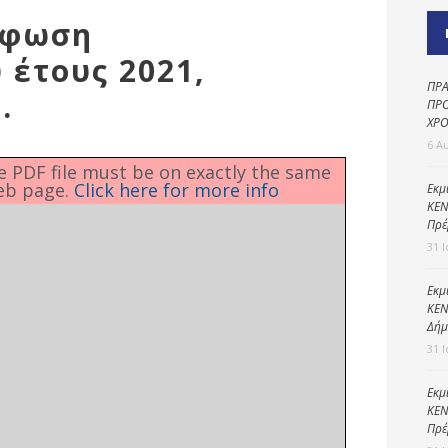
Καθαριότητα και
ρφωση
περιβάλλον
έτους 2021,
Δημοτική
αστυνομία
ΠΡΑ
.
ΠΡΟ
Γραφείο εσόδων
ΧΡΟ
6 Α
Παιδικοί σταθμοί
he PDF file must be on exactly the same
eb page.
Click here for more info
Πολιτική
Εκμ
ΚΕΝ
προστασία
Πρέ
31 
Εκμ
ΚΕΝ
Δήμ
31 
Εκμ
ΚΕΝ
Πρέ