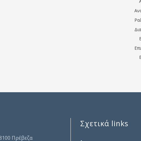
Αν
Ρα
Δι
Επ
Σχετικά links
.
48100 Πρέβεζα