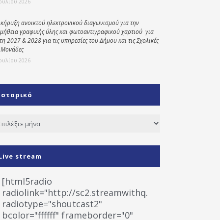
Ιουλίου 2026
κήρυξη ανοικτού ηλεκτρονικού διαγωνισμού για την
μήθεια γραφικής ύλης και φωτοαντιγραφικού χαρτιού για
έτη 2027 & 2028 για τις υπηρεσίες του Δήμου και τις Σχολικές
 Μονάδες
Ιουλίου 2026
Ιστορικό
τορικό
Live stream
[html5radio
radiolink="http://sc2.streamwithq.com:8028/stream
radiotype="shoutcast2"
bcolor="ffffff" frameborder="0"