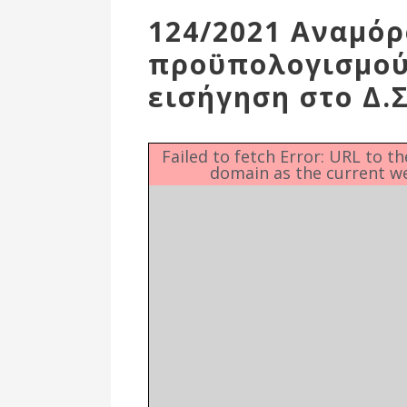
Επιτροπή
124/2021 Αναμό
Δημοτικές
προϋπολογισμού 
Ενότητες
εισήγηση στο Δ.Σ
Failed to fetch Error: URL to t
domain as the current w
Αθλητικές
Υποδομές
Αθλητικές
Εκδηλώσεις