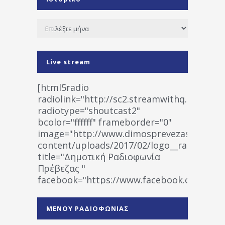
Ιστορικό
Live stream
[html5radio
radiolink="http://sc2.streamwithq.com:802
radiotype="shoutcast2"
bcolor="ffffff" frameborder="0"
image="http://www.dimosprevezas.gr/wp-
content/uploads/2017/02/logo__radiofonias
title="Δημοτική Ραδιοφωνία
Πρέβεζας "
facebook="https://www.facebook.co
%CE%A1%CE%B1%CE%B4%CE%B9%CE%BF%
%CE%A0%CF%81%CE%AD%CE%B2%CE%B5%
ΜΕΝΟΥ ΡΑΔΙΟΦΩΝΙΑΣ
1531194763766854/" artist="" ]