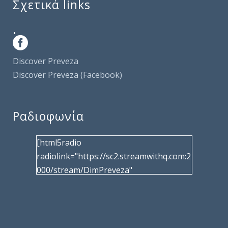
Σχετικά links
.
Discover Preveza
Discover Preveza (Facebook)
Ραδιοφωνία
[html5radio
radiolink="https://sc2.streamwithq.com:2
000/stream/DimPreveza"
radiotype="shoutcast2" bcolor="40566d"
frameborder="0" image="/wp-
content/uploads/2017/02/logo__radiofo
nias.jpg" title="Δημοτική Ραδιοφωνία