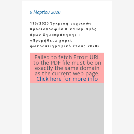
9 Μαρτίου 2020
115/2020 Έγκρισή τεχνικών
προδιαγραφών & καθορισμός
όρων δημοπράτησης :
«Προμήθεια χαρτί
φωτοαντιγραφικό έτους 2020».
Failed to fetch Error: URL
to the PDF file must be on
exactly the same domain
as the current web page.
Click here for more info