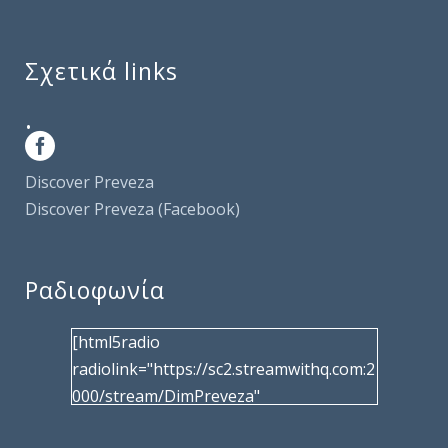
Σχετικά links
.
Discover Preveza
Discover Preveza (Facebook)
Ραδιοφωνία
[html5radio
radiolink="https://sc2.streamwithq.com:2
000/stream/DimPreveza"
radiotype="shoutcast2" bcolor="40566d"