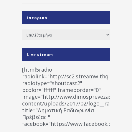
Ιστορικό
Ιστορικό
Live stream
[html5radio
radiolink="http://sc2.streamwithq.com:802
radiotype="shoutcast2"
bcolor="ffffff" frameborder="0"
image="http://www.dimosprevezas.gr/wp-
content/uploads/2017/02/logo__radiofonias
title="Δημοτική Ραδιοφωνία
Πρέβεζας "
facebook="https://www.facebook.co
%CE%A1%CE%B1%CE%B4%CE%B9%CE%BF%