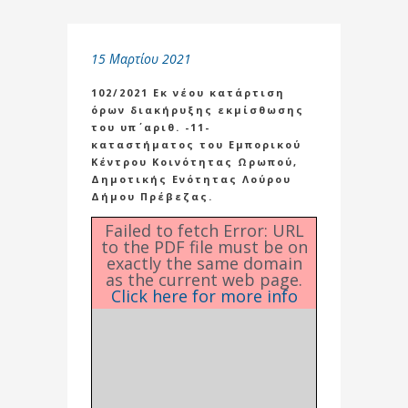
15 Μαρτίου 2021
102/2021 Εκ νέου κατάρτιση
όρων διακήρυξης εκμίσθωσης
του υπ΄ αριθ. -11-
καταστήματος του Εμπορικού
Κέντρου Κοινότητας Ωρωπού,
Δημοτικής Ενότητας Λούρου
Δήμου Πρέβεζας.
Failed to fetch Error: URL
to the PDF file must be on
exactly the same domain
as the current web page.
Click here for more info