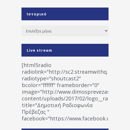
Ιστορικό
Ιστορικό
Live stream
[html5radio
radiolink="http://sc2.streamwithq.com:802
radiotype="shoutcast2"
bcolor="ffffff" frameborder="0"
image="http://www.dimosprevezas.gr/wp-
content/uploads/2017/02/logo__radiofonias
title="Δημοτική Ραδιοφωνία
Πρέβεζας "
facebook="https://www.facebook.co
%CE%A1%CE%B1%CE%B4%CE%B9%CE%BF%