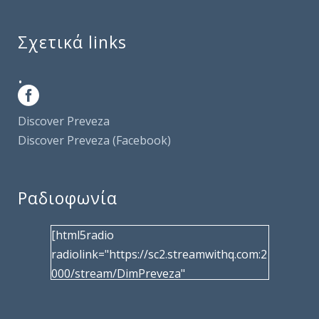
Σχετικά links
.
Discover Preveza
Discover Preveza (Facebook)
Ραδιοφωνία
[html5radio
radiolink="https://sc2.streamwithq.com:2
000/stream/DimPreveza"
radiotype="shoutcast2" bcolor="40566d"
frameborder="0" image="/wp-