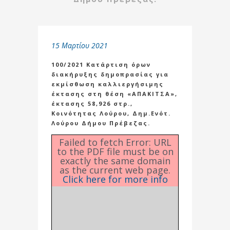
15 Μαρτίου 2021
100/2021 Κατάρτιση όρων
διακήρυξης δημοπρασίας για
εκμίσθωση καλλιεργήσιμης
έκτασης στη θέση «ΑΠΑΚΙΤΣΑ»,
έκτασης 58,926 στρ.,
Κοινότητας Λούρου, Δημ.Ενότ.
Λούρου Δήμου Πρέβεζας.
Failed to fetch Error: URL
to the PDF file must be on
exactly the same domain
as the current web page.
Click here for more info