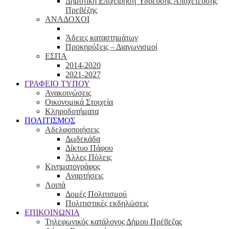
Δημοτική Επιχείρηση Ύδρευσης Αποχέτευσης
Πρεβέζης
ΑΝΑΔΟΧΟΙ
Άδειες καταστημάτων
Προκηρύξεις – Διαγωνισμοί
ΕΣΠΑ
2014-2020
2021-2027
ΓΡΑΦΕΙΟ ΤΥΠΟΥ
Ανακοινώσεις
Οικονομικά Στοιχεία
Κληροδοτήματα
ΠΟΛΙΤΙΣΜΟΣ
Αδελφοποιήσεις
Δωδεκάδα
Δίκτυο Πάφου
Άλλες Πόλεις
Κινηματογράφος
Αναρτήσεις
Λοιπά
Δομές Πολιτισμού
Πολιτιστικές εκδηλώσεις
ΕΠΙΚΟΙΝΩΝΙΑ
Τηλεφωνικός κατάλογος Δήμου Πρέβεζας