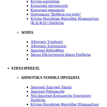
Κέντρο κοινότητας
Κοινωνικό παντοπωλείο
Kοινωνικό φαρμακείο
Πρόγραμμα “Βοήθεια στο σπίτι”
Κέντρο Ημερήσιας Φροντίδας Ηλικιωμένων
(Κ.Η.Φ.Η.) Πρέβεζας
ΛΟΙΠΑ
Αθλητικές Υποδομές
Αθλητικές Εκδηλώσεις
Δημοτική Βιβλιοθήκη
Δίκτυο Εθελοντισμού Δήμου Πρέβεζας
Κέντρο δια βίου Μάθησης
ΕΠΙΧΕΙΡΗΣΕΙΣ
ΔΗΜΟΤΙΚΑ ΝΟΜΙΚΑ ΠΡΟΣΩΠΑ
Δημοτικό Λιμενικό Ταμείο
Δημοτική Ραδιοφωνία
Νέα Δημοτική Κοινωφελής Επιχείρηση
Πρέβεζας
Κέντρο Ημερήσιας Φροντίδας Ηλικιωμένων