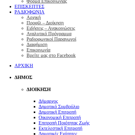
Φόρμα Eπικοινωνίας
ΕΠΙΣΚΕΠΤΕΣ
ΡΑΔΙΟΦΩΝΙΑ
Αρχική
Προφίλ – Διοίκηση
Ειδήσεις – Ανακοινώσεις
Αναλυτικό Πρόγραμμα
Ραδιοφωνικοί Παραγωγοί
Διαφήμιση
Επικοινωνία
Βρείτε μας στο Facebook
ΑΡΧΙΚΗ
ΔΗΜΟΣ
ΔΙΟΙΚΗΣΗ
Δήμαρχος
Δημοτικό Συμβούλιο
Δημοτική Επιτροπή
Οικονομική Επιτροπή
Επιτροπή Ποιότητας Ζωής
Εκτελεστική Επιτροπή
Δημοτικές Ενότητες