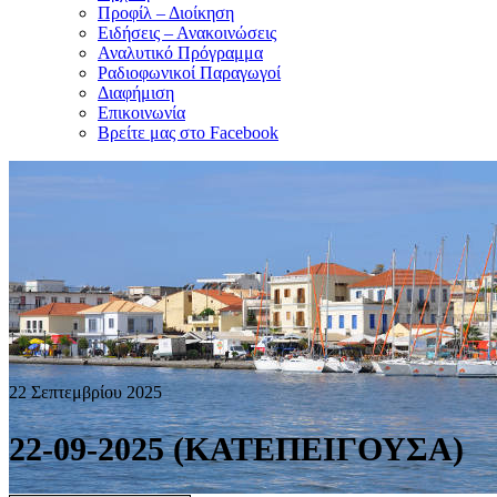
Προφίλ – Διοίκηση
Ειδήσεις – Ανακοινώσεις
Αναλυτικό Πρόγραμμα
Ραδιοφωνικοί Παραγωγοί
Διαφήμιση
Επικοινωνία
Βρείτε μας στο Facebook
22 Σεπτεμβρίου 2025
22-09-2025 (ΚΑΤΕΠΕΙΓΟΥΣΑ)