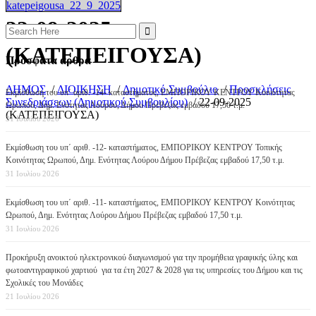
katepeigousa_22_9_2025
22-09-2025
Search
for:
(ΚΑΤΕΠΕΙΓΟΥΣΑ)
Πρόσφατα άρθρα
ΔΗΜΟΣ
/
ΔΙΟΙΚΗΣΗ
/
Δημοτικό Συμβούλιο
/
Προσκλήσεις
Εκμίσθωση του υπ΄ αριθ. -14- καταστήματος, ΕΜΠΟΡΙΚΟΥ ΚΕΝΤΡΟΥ Κοινότητας
Συνεδριάσεων (Δημοτικού Συμβουλίου)
/
22-09-2025
Ωρωπού, Δημ. Ενότητας Λούρου, Δήμου Πρέβεζας εμβαδού 17,50 τ.μ.
(ΚΑΤΕΠΕΙΓΟΥΣΑ)
31 Ιουλίου 2026
Εκμίσθωση του υπ΄ αριθ. -12- καταστήματος, ΕΜΠΟΡΙΚΟΥ ΚΕΝΤΡΟΥ Τοπικής
Κοινότητας Ωρωπού, Δημ. Ενότητας Λούρου Δήμου Πρέβεζας εμβαδού 17,50 τ.μ.
31 Ιουλίου 2026
Εκμίσθωση του υπ΄ αριθ. -11- καταστήματος, ΕΜΠΟΡΙΚΟΥ ΚΕΝΤΡΟΥ Κοινότητας
Ωρωπού, Δημ. Ενότητας Λούρου Δήμου Πρέβεζας εμβαδού 17,50 τ.μ.
31 Ιουλίου 2026
Προκήρυξη ανοικτού ηλεκτρονικού διαγωνισμού για την προμήθεια γραφικής ύλης και
φωτοαντιγραφικού χαρτιού για τα έτη 2027 & 2028 για τις υπηρεσίες του Δήμου και τις
Σχολικές του Μονάδες
21 Ιουλίου 2026