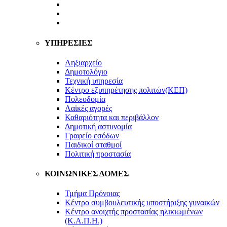
Ανακοινώσεις Υπηρεσιών Δήμου
Αναρτήσεις Διάφορες
ΥΠΗΡΕΣΙΕΣ
Ληξιαρχείο
Δημοτολόγιο
Τεχνική υπηρεσία
Κέντρο εξυπηρέτησης πολιτών(ΚΕΠ)
Πολεοδομία
Λαϊκές αγορές
Καθαριότητα και περιβάλλον
Δημοτική αστυνομία
Γραφείο εσόδων
Παιδικοί σταθμοί
Πολιτική προστασία
ΚΟΙΝΩΝΙΚΕΣ ΔΟΜΕΣ
Τμήμα Πρόνοιας
Κέντρο συμβουλευτικής υποστήριξης γυναικών
Κέντρο ανοιχτής προστασίας ηλικιωμένων
(Κ.Α.Π.Η.)