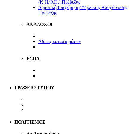
(Κ.Η.Φ.Η.) Πρέβεζας
Δημοτική Επιχείρηση Ύδρευσης Αποχέτευσης
Πρεβέζης
ΑΝΑΔΟΧΟΙ
Άδειες καταστημάτων
Προκηρύξεις – Διαγωνισμοί
ΕΣΠΑ
2014-2020
2021-2027
ΓΡΑΦΕΙΟ ΤΥΠΟΥ
Ανακοινώσεις
Οικονομικά Στοιχεία
Κληροδοτήματα
ΠΟΛΙΤΙΣΜΟΣ
Αδελφοποιήσεις