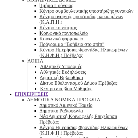
Τμήμα Πρόνοιας
Κέντρο συμβουλευτικής υποστήριξης γυναικών
Κέντρο ανοιχτής προστασίας ηλικιωμένων
(Κ.Α.Π.Η.)
Κέντρο κοινότητας
Κοινωνικό παντοπωλείο
Kοινωνικό φαρμακείο
Πρόγραμμα “Βοήθεια στο σπίτι”
Κέντρο Ημερήσιας Φροντίδας Ηλικιωμένων
(Κ.Η.Φ.Η.) Πρέβεζας
ΛΟΙΠΑ
Αθλητικές Υποδομές
Αθλητικές Εκδηλώσεις
Δημοτική Βιβλιοθήκη
Δίκτυο Εθελοντισμού Δήμου Πρέβεζας
Κέντρο δια βίου Μάθησης
ΕΠΙΧΕΙΡΗΣΕΙΣ
ΔΗΜΟΤΙΚΑ ΝΟΜΙΚΑ ΠΡΟΣΩΠΑ
Δημοτικό Λιμενικό Ταμείο
Δημοτική Ραδιοφωνία
Νέα Δημοτική Κοινωφελής Επιχείρηση
Πρέβεζας
Κέντρο Ημερήσιας Φροντίδας Ηλικιωμένων
(Κ.Η.Φ.Η.) Πρέβεζας