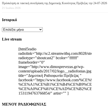
Πρόσκληση σε τακτική συνεδρίαση της Δημοτικής Κοινότητας Πρέβεζας την 24-07-2026
21 Ιουλίου 2026
Ιστορικό
Ιστορικό
Live stream
[html5radio
radiolink="http://sc2.streamwithq.com:8028/stream;"
radiotype="shoutcast2" bcolor="ffffff"
frameborder="0"
image="http://www.dimosprevezas.gr/wp-
content/uploads/2017/02/logo__radiofonias.jpg"
title="Δημοτική Ραδιοφωνία Πρέβεζας "
facebook="https://www.facebook.com/%CE%
%CE%A1%CE%B1%CE%B4%CE%B9%CE%BF%CF%
%CE%A0%CF%81%CE%AD%CE%B2%CE%B5%CE%
1531194763766854/" artist="" ]
ΜΕΝΟΥ ΡΑΔΙΟΦΩΝΙΑΣ