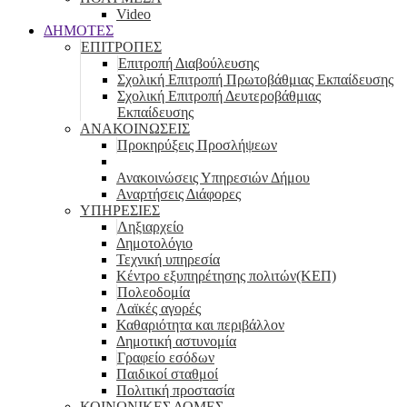
Video
ΔΗΜΟΤΕΣ
ΕΠΙΤΡΟΠΕΣ
Επιτροπή Διαβούλευσης
Σχολική Επιτροπή Πρωτοβάθμιας Εκπαίδευσης
Σχολική Επιτροπή Δευτεροβάθμιας
Εκπαίδευσης
ΑΝΑΚΟΙΝΩΣΕΙΣ
Προκηρύξεις Προσλήψεων
Ανακοινώσεις Υπηρεσιών Δήμου
Αναρτήσεις Διάφορες
ΥΠΗΡΕΣΙΕΣ
Ληξιαρχείο
Δημοτολόγιο
Τεχνική υπηρεσία
Κέντρο εξυπηρέτησης πολιτών(ΚΕΠ)
Πολεοδομία
Λαϊκές αγορές
Καθαριότητα και περιβάλλον
Δημοτική αστυνομία
Γραφείο εσόδων
Παιδικοί σταθμοί
Πολιτική προστασία
ΚΟΙΝΩΝΙΚΕΣ ΔΟΜΕΣ