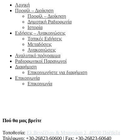
Αρχική
Προφίλ – Διοίκηση
Προφίλ – Διοίκηση
Δημοτική Ραδιοφωνία
Ιστορία
Ειδήσεις – Ανακοινώσεις
Τοπικές Ειδήσεις
Μεταδόσεις
Ανακοινώσεις
Αναλυτικό πρόγραμμα
Ραδιοφωνικοί Παραγωγοί
Διαφήμιση
Επικοινωνήστε για διαφήμιση
Επικοινωνία
Επικοινωνία
Πού θα μας βρείτε
Τοποθεσία:
Ελ.Βενιζέλου & Μπαχούμη 2, 48100 Πρέβεζα
Τηλέφωνo: +30-26823-60600 | Fax: +30-26823-60640