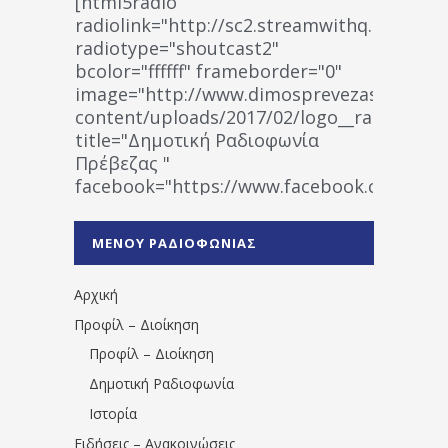
[html5radio
radiolink="http://sc2.streamwithq.com:802
radiotype="shoutcast2"
bcolor="ffffff" frameborder="0"
image="http://www.dimosprevezas.gr/wp-
content/uploads/2017/02/logo__radiofonias
title="Δημοτική Ραδιοφωνία
Πρέβεζας "
facebook="https://www.facebook.co
%CE%A1%CE%B1%CE%B4%CE%B9%CE%BF%
%CE%A0%CF%81%CE%AD%CE%B2%CE%B5%
ΜΕΝΟΥ ΡΑΔΙΟΦΩΝΙΑΣ
1531194763766854/" artist="" ]
Αρχική
Προφίλ – Διοίκηση
Προφίλ – Διοίκηση
Δημοτική Ραδιοφωνία
Ιστορία
Ειδήσεις – Ανακοινώσεις