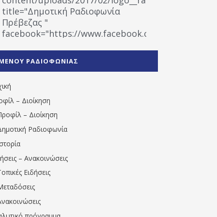
title="Δημοτική Ραδιοφωνία
Πρέβεζας "
facebook="https://www.facebook.com/%CE%9
%CE%A1%CE%B1%CE%B4%CE%B9%CE%BF%CF%86
%CE%A0%CF%81%CE%AD%CE%B2%CE%B5%CE%B6%
ΜΕΝΟΥ ΡΑΔΙΟΦΩΝΙΑΣ
1531194763766854/" artist="" ]
χική
οφίλ – Διοίκηση
Προφίλ – Διοίκηση
Δημοτική Ραδιοφωνία
Ιστορία
δήσεις – Ανακοινώσεις
Τοπικές Ειδήσεις
Μεταδόσεις
Ανακοινώσεις
αλυτικό πρόγραμμα