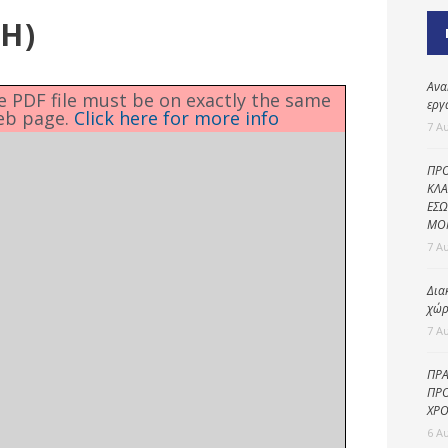
Καθαριότητα και
ΚΗ)
περιβάλλον
Δημοτική
αστυνομία
Ανα
he PDF file must be on exactly the same
εργ
eb page.
Click here for more info
Γραφείο εσόδων
7 Α
Παιδικοί σταθμοί
ΠΡΟ
Πολιτική
ΚΛΑ
ΕΣΩ
προστασία
ΜΟ
7 Α
Δια
χώρ
7 Α
ΠΡΑ
ΠΡΟ
ΧΡΟ
6 Α