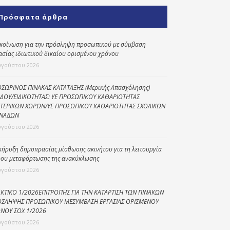
Κοινωνικό
Πρόσφατα άρθρα
παντοπωλείο
Kοινωνικό
κοίνωση για την πρόσληψη προσωπικού με σύμβαση
φαρμακείο
ασίας ιδιωτικού δικαίου ορισμένου χρόνου
υγούστου 2026
Πρόγραμμα
“Βοήθεια στο σπίτι”
ΣΩΡΙΝΟΣ ΠΙΝΑΚΑΣ ΚΑΤΑΤΑΞΗΣ (Μερικής Απασχόλησης)
ΔΟΥ/ΕΙΔΙΚΟΤΗΤΑΣ: ΥΕ ΠΡΟΣΩΠΙΚΟΥ ΚΑΘΑΡΙΟΤΗΤΑΣ
Κέντρο Ημερήσιας
ΤΕΡΙΚΩΝ ΧΩΡΩΝ/ΥΕ ΠΡΟΣΩΠΙΚΟΥ ΚΑΘΑΡΙΟΤΗΤΑΣ ΣΧΟΛΙΚΩΝ
Φροντίδας
ΝΑΔΩΝ
Ηλικιωμένων
υγούστου 2026
(Κ.Η.Φ.Η.) Πρέβεζας
κήρυξη δημοπρασίας μίσθωσης ακινήτου για τη λειτουργία
ου μεταφόρτωσης της ανακύκλωσης
υγούστου 2026
ΚΤΙΚΟ 1/2026ΕΠΙΤΡΟΠΗΣ ΓΙΑ ΤΗΝ ΚΑΤΑΡΤΙΣΗ ΤΩΝ ΠΙΝΑΚΩΝ
ΣΛΗΨΗΣ ΠΡΟΣΩΠΙΚΟΥ ΜΕΣΥΜΒΑΣΗ ΕΡΓΑΣΙΑΣ ΟΡΙΣΜΕΝΟΥ
ΝΟΥ ΣΟΧ 1/2026
υγούστου 2026