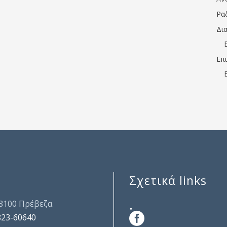
Ρα
Δι
Επ
Σχετικά links
.
48100 Πρέβεζα
823-60640