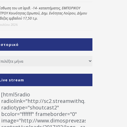
ίσθωση του υπ΄ αριθ. -14- καταστήματος, ΕΜΠΟΡΙΚΟΥ
ΤΡΟΥ Κοινότητας Ωρωπού, Δημ. Ενότητας Λούρου, Δήμου
βεζας εμβαδού 17,50 τ.μ.
Ιουλίου 2026
Ιστορικό
τορικό
Live stream
[html5radio
radiolink="http://sc2.streamwithq.com:8028/stream
radiotype="shoutcast2"
bcolor="ffffff" frameborder="0"
image="http://www.dimosprevezas.gr/wp-
content/uploads/2017/02/logo__radiofonias.jpg"