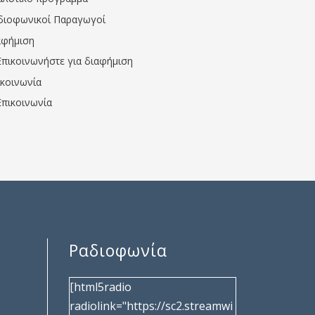
διοφωνικοί Παραγωγοί
αφήμιση
Επικοινωνήστε για διαφήμιση
ικοινωνία
Επικοινωνία
Ραδιοφωνία
[html5radio
radiolink="https://sc2.streamwi