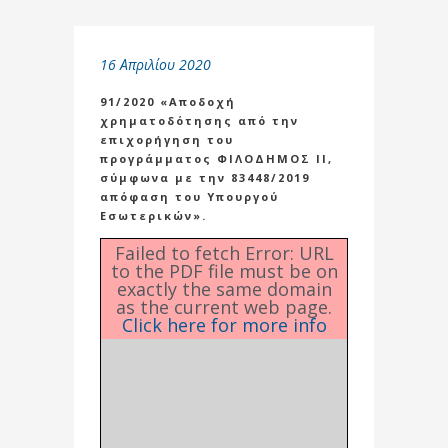
16 Απριλίου 2020
91/2020 «Αποδοχή
χρηματοδότησης από την
επιχορήγηση του
προγράμματος ΦΙΛΟΔΗΜΟΣ ΙΙ,
σύμφωνα με την 83448/2019
απόφαση του Υπουργού
Εσωτερικών».
Failed to fetch Error: URL
to the PDF file must be on
exactly the same domain
as the current web page.
Click here for more info