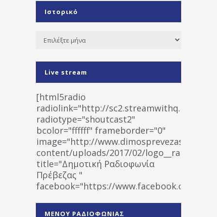
Ιστορικό
Ιστορικό
Live stream
[html5radio
radiolink="http://sc2.streamwithq.com:802
radiotype="shoutcast2"
bcolor="ffffff" frameborder="0"
image="http://www.dimosprevezas.gr/wp-
content/uploads/2017/02/logo__radiofonias
title="Δημοτική Ραδιοφωνία
Πρέβεζας "
facebook="https://www.facebook.co
%CE%A1%CE%B1%CE%B4%CE%B9%CE%BF%
%CE%A0%CF%81%CE%AD%CE%B2%CE%B5%
ΜΕΝΟΥ ΡΑΔΙΟΦΩΝΙΑΣ