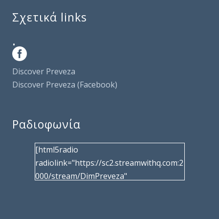
Σχετικά links
.
Discover Preveza
Discover Preveza (Facebook)
Ραδιοφωνία
[html5radio
radiolink="https://sc2.streamwithq.com:2
000/stream/DimPreveza"
radiotype="shoutcast2" bcolor="40566d"
frameborder="0" image="/wp-
content/uploads/2017/02/logo__radiofo