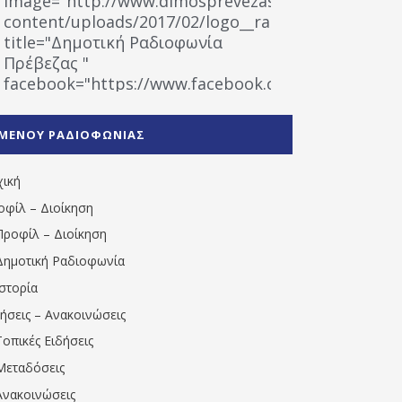
image="http://www.dimosprevezas.gr/wp-
content/uploads/2017/02/logo__radiofonias.jpg"
title="Δημοτική Ραδιοφωνία
Πρέβεζας "
facebook="https://www.facebook.com/%CE%9
%CE%A1%CE%B1%CE%B4%CE%B9%CE%BF%CF%86
%CE%A0%CF%81%CE%AD%CE%B2%CE%B5%CE%B6%
ΜΕΝΟΥ ΡΑΔΙΟΦΩΝΙΑΣ
1531194763766854/" artist="" ]
χική
οφίλ – Διοίκηση
Προφίλ – Διοίκηση
Δημοτική Ραδιοφωνία
Ιστορία
δήσεις – Ανακοινώσεις
Τοπικές Ειδήσεις
Μεταδόσεις
Ανακοινώσεις