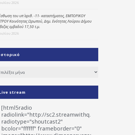
Ιουλίου 2026
ίσθωση του υπ΄ αριθ. -11- καταστήματος, ΕΜΠΟΡΙΚΟΥ
ΤΡΟΥ Κοινότητας Ωρωπού, Δημ. Ενότητας Λούρου Δήμου
βεζας εμβαδού 17,50 τ.μ.
Ιουλίου 2026
Ιστορικό
τορικό
Live stream
[html5radio
radiolink="http://sc2.streamwithq.com:8028/stream
radiotype="shoutcast2"
bcolor="ffffff" frameborder="0"