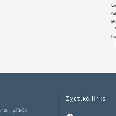
Αν
Ρα
Δι
Επ
Σχετικά links
.
48100 Πρέβεζα