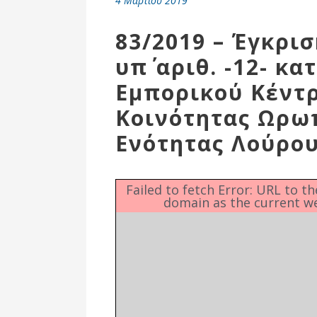
4 Μαρτίου 2019
Επιτροπή
Δημοτικές
83/2019 – Έγκρι
Ενότητες
υπ΄ αριθ. -12- κ
Εμπορικού Κέντ
Κοινότητας Ωρω
Ενότητας Λούρου
Failed to fetch Error: URL to t
domain as the current w
Αθλητικές
Υποδομές
Αθλητικές
Εκδηλώσεις