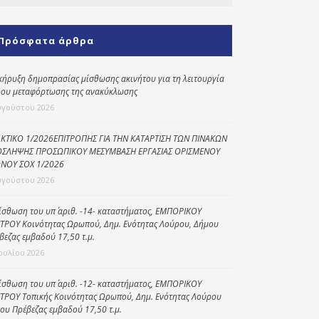
Κοινωνικό
παντοπωλείο
Πρόσφατα άρθρα
Kοινωνικό
φαρμακείο
κήρυξη δημοπρασίας μίσθωσης ακινήτου για τη λειτουργία
ου μεταφόρτωσης της ανακύκλωσης
Πρόγραμμα
υγούστου 2026
“Βοήθεια στο σπίτι”
Κέντρο Ημερήσιας
ΚΤΙΚΟ 1/2026ΕΠΙΤΡΟΠΗΣ ΓΙΑ ΤΗΝ ΚΑΤΑΡΤΙΣΗ ΤΩΝ ΠΙΝΑΚΩΝ
ΣΛΗΨΗΣ ΠΡΟΣΩΠΙΚΟΥ ΜΕΣΥΜΒΑΣΗ ΕΡΓΑΣΙΑΣ ΟΡΙΣΜΕΝΟΥ
Φροντίδας
ΝΟΥ ΣΟΧ 1/2026
Ηλικιωμένων
υγούστου 2026
(Κ.Η.Φ.Η.) Πρέβεζας
ίσθωση του υπ΄ αριθ. -14- καταστήματος, ΕΜΠΟΡΙΚΟΥ
ΤΡΟΥ Κοινότητας Ωρωπού, Δημ. Ενότητας Λούρου, Δήμου
βεζας εμβαδού 17,50 τ.μ.
Ιουλίου 2026
ίσθωση του υπ΄ αριθ. -12- καταστήματος, ΕΜΠΟΡΙΚΟΥ
ΤΡΟΥ Τοπικής Κοινότητας Ωρωπού, Δημ. Ενότητας Λούρου
ου Πρέβεζας εμβαδού 17,50 τ.μ.