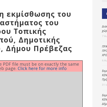
Καθαριότητα και
περιβάλλον
ση εκμίσθωσης του
Δημοτική
αστυνομία
αταστήματος του
Δια
Γραφείο εσόδων
ρου Τοπικής
χώρ
Παιδικοί σταθμοί
7 Α
πού, Δημοτικής
Πολιτική
, Δήμου Πρέβεζας
ΠΡΑ
προστασία
ΠΡΟ
ΧΡΟ
6 Α
he PDF file must be on exactly the same
eb page.
Click here for more info
Εκμ
ΚΕΝ
Πρέ
31 
Εκμ
ΚΕΝ
Δήμ