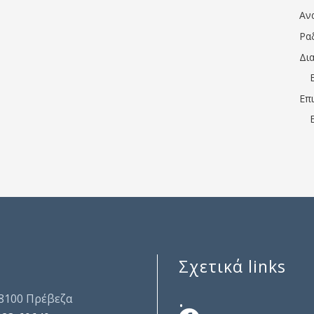
Αν
Ρα
Δι
Επ
Σχετικά links
.
48100 Πρέβεζα