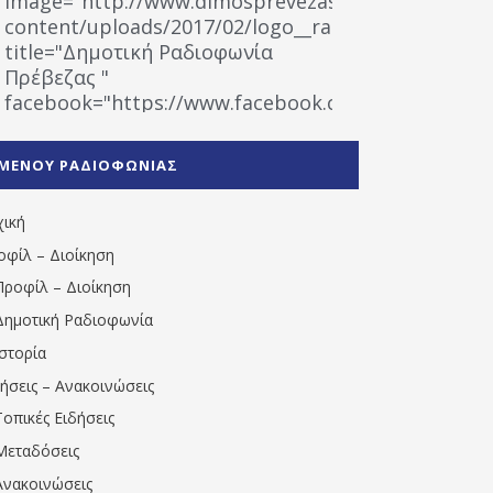
image="http://www.dimosprevezas.gr/wp-
content/uploads/2017/02/logo__radiofonias.jpg"
title="Δημοτική Ραδιοφωνία
Πρέβεζας "
facebook="https://www.facebook.com/%CE%9
%CE%A1%CE%B1%CE%B4%CE%B9%CE%BF%CF%86
%CE%A0%CF%81%CE%AD%CE%B2%CE%B5%CE%B6%
ΜΕΝΟΥ ΡΑΔΙΟΦΩΝΙΑΣ
1531194763766854/" artist="" ]
χική
οφίλ – Διοίκηση
Προφίλ – Διοίκηση
Δημοτική Ραδιοφωνία
Ιστορία
δήσεις – Ανακοινώσεις
Τοπικές Ειδήσεις
Μεταδόσεις
Ανακοινώσεις