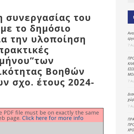
Καθαριότητα και
περιβάλλον
η συνεργασίας του
Δημοτική
αστυνομία
με το δημόσιο
Ανα
Γραφείο εσόδων
ια την υλοποίηση
εργ
Παιδικοί σταθμοί
7 Α
πρακτικές
Πολιτική
αμήνου”των
ΠΡΟ
προστασία
ΚΛΑ
ικότητας Βοηθών
ΕΣΩ
ΜΟ
 σχο. έτους 2024-
7 Α
Δια
χώρ
7 Α
he PDF file must be on exactly the same
eb page.
Click here for more info
ΠΡΑ
ΠΡΟ
ΧΡΟ