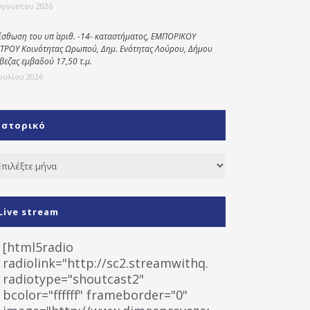
υγούστου 2026
ίσθωση του υπ΄ αριθ. -14- καταστήματος, ΕΜΠΟΡΙΚΟΥ
ΤΡΟΥ Κοινότητας Ωρωπού, Δημ. Ενότητας Λούρου, Δήμου
βεζας εμβαδού 17,50 τ.μ.
Ιουλίου 2026
Ιστορικό
τορικό
Live stream
[html5radio
radiolink="http://sc2.streamwithq.com:8028/stream
radiotype="shoutcast2"
bcolor="ffffff" frameborder="0"