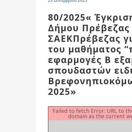
23 Σεπτεμβρίου 2025
Επιτροπή
Δημοτικές
80/2025« Έγκρισ
Ενότητες
Δήμου Πρέβεζας 
ΣΑΕΚΠρέβεζας γ
του μαθήματος “
εφαρμογές Β εξ
σπουδαστών ειδ
Βρεφονηπιοκόμων
2025»
Αθλητικές
Υποδομές
Failed to fetch Error: URL to t
domain as the current w
Αθλητικές
Εκδηλώσεις