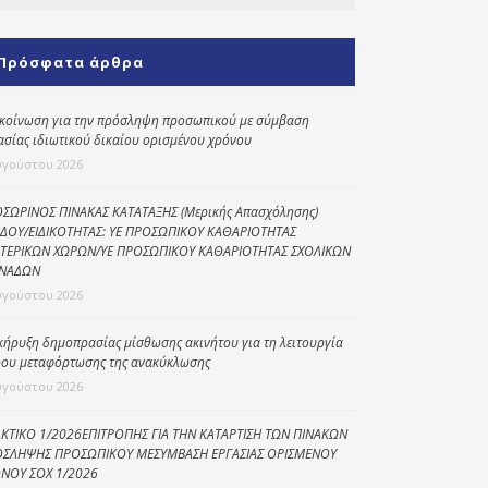
Κοινωνικό
παντοπωλείο
Πρόσφατα άρθρα
Kοινωνικό
φαρμακείο
κοίνωση για την πρόσληψη προσωπικού με σύμβαση
ασίας ιδιωτικού δικαίου ορισμένου χρόνου
Πρόγραμμα
υγούστου 2026
“Βοήθεια στο σπίτι”
Κέντρο Ημερήσιας
ΣΩΡΙΝΟΣ ΠΙΝΑΚΑΣ ΚΑΤΑΤΑΞΗΣ (Μερικής Απασχόλησης)
ΔΟΥ/ΕΙΔΙΚΟΤΗΤΑΣ: ΥΕ ΠΡΟΣΩΠΙΚΟΥ ΚΑΘΑΡΙΟΤΗΤΑΣ
Φροντίδας
ΤΕΡΙΚΩΝ ΧΩΡΩΝ/ΥΕ ΠΡΟΣΩΠΙΚΟΥ ΚΑΘΑΡΙΟΤΗΤΑΣ ΣΧΟΛΙΚΩΝ
Ηλικιωμένων
ΝΑΔΩΝ
(Κ.Η.Φ.Η.) Πρέβεζας
υγούστου 2026
κήρυξη δημοπρασίας μίσθωσης ακινήτου για τη λειτουργία
ου μεταφόρτωσης της ανακύκλωσης
υγούστου 2026
ΚΤΙΚΟ 1/2026ΕΠΙΤΡΟΠΗΣ ΓΙΑ ΤΗΝ ΚΑΤΑΡΤΙΣΗ ΤΩΝ ΠΙΝΑΚΩΝ
ΣΛΗΨΗΣ ΠΡΟΣΩΠΙΚΟΥ ΜΕΣΥΜΒΑΣΗ ΕΡΓΑΣΙΑΣ ΟΡΙΣΜΕΝΟΥ
ΝΟΥ ΣΟΧ 1/2026