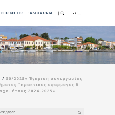
Search
|
|
ΕΠΙΣΚΕΠΤΕΣ
ΡΑΔΙΟΦΩΝΙΑ
|
|
->
0
λιτισμού
Τμήμα Πρόνοιας
7
ικές εκδηλώσεις
Κέντρο
συμβουλευτικής
υποστήριξης
/
80/2025« Έγκριση συνεργασίας
γυναικών
ήματος “πρακτικές εφαρμογές Β
Κέντρο ανοιχτής
χο. έτους 2024-2025»
προστασίας
ηλικιωμένων
(Κ.Α.Π.Η.)
Κέντρο κοινότητας