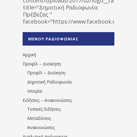
content/uploads/2017/02/logo__radiofonias
title="Δημοτική Ραδιοφωνία
Πρέβεζας "
facebook="https://www.facebook.co
%CE%A1%CE%B1%CE%B4%CE%B9%CE%BF%
%CE%A0%CF%81%CE%AD%CE%B2%CE%B5%
ΜΕΝΟΥ ΡΑΔΙΟΦΩΝΙΑΣ
1531194763766854/" artist="" ]
Αρχική
Προφίλ – Διοίκηση
Προφίλ – Διοίκηση
Δημοτική Ραδιοφωνία
Ιστορία
Ειδήσεις – Ανακοινώσεις
Τοπικές Ειδήσεις
Μεταδόσεις
Ανακοινώσεις
Αναλυτικό πρόγραμμα