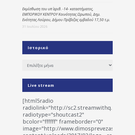
Εκμίσθωση του υπ΄ αριθ. -14- καταστήματος,
ΕΜΠΟΡΙΚΟΥ ΚΕΝΤΡΟΥ Κοινότητας Ωρωπού, Δημ.
Ενότητας Λούρου, Δήμου Πρέβεζας εμβαδού 17,50 τ.μ.
31 Ιουλίου 2026
Ιστορικό
Ιστορικό
Live stream
[html5radio
radiolink="http://sc2.streamwithq.com:802
radiotype="shoutcast2"
bcolor="ffffff" frameborder="0"
image="http://www.dimosprevezas.gr/wp-