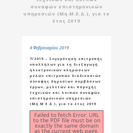
συναφών επιστημονικών
υπηρεσιών (Μη.Μ.Ε.Δ.), για το
έτος 2019
4 Φεβρουαρίου 2019
7/2019 – Συγκρότηση επιτροπής
υπαλλήλων για τη διεξαγωγή
ηλεκτρονικών κληρώσεων
μελών επιτροπών διαδικασιών
σύναψης δημοσίων συμβάσεων
έργων, μελετών και παροχής
τεχνικών και λοιπών συναφών
επιστημονικών υπηρεσιών
(Μη.Μ.Ε.Δ.), για το έτος 2019
Failed to fetch Error: URL
to the PDF file must be on
exactly the same domain
as the current web page.