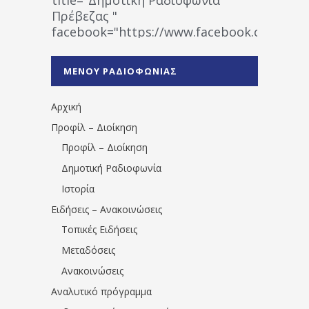
Πρέβεζας "
facebook="https://www.facebook.co
%CE%A1%CE%B1%CE%B4%CE%B9%CE%BF%
%CE%A0%CF%81%CE%AD%CE%B2%CE%B5%
ΜΕΝΟΥ ΡΑΔΙΟΦΩΝΙΑΣ
1531194763766854/" artist="" ]
Αρχική
Προφίλ – Διοίκηση
Προφίλ – Διοίκηση
Δημοτική Ραδιοφωνία
Ιστορία
Ειδήσεις – Ανακοινώσεις
Τοπικές Ειδήσεις
Μεταδόσεις
Ανακοινώσεις
Αναλυτικό πρόγραμμα