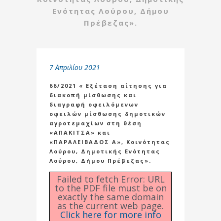
Ενότητας Λούρου, Δήμου
Πρέβεζας».
7 Απριλίου 2021
66/2021 « Εξέταση αίτησης για
διακοπή μίσθωσης και
διαγραφή οφειλόμενων
οφειλών μίσθωσης δημοτικών
αγροτεμαχίων στη θέση
«ΑΠΑΚΙΤΣΑ» και
«ΠΑΡΑΛΕΙΒΑΔΟΣ Α», Κοινότητας
Λούρου, Δημοτικής Ενότητας
Λούρου, Δήμου Πρέβεζας».
Failed to fetch Error: URL
to the PDF file must be on
exactly the same domain
as the current web page.
Click here for more info