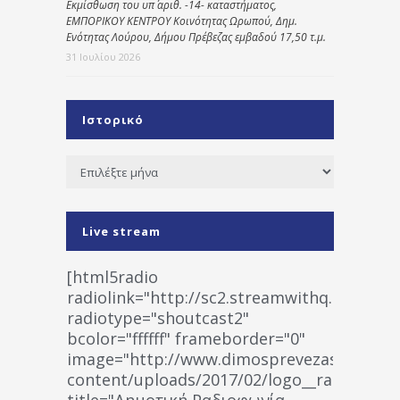
Εκμίσθωση του υπ΄ αριθ. -14- καταστήματος,
ΕΜΠΟΡΙΚΟΥ ΚΕΝΤΡΟΥ Κοινότητας Ωρωπού, Δημ.
Ενότητας Λούρου, Δήμου Πρέβεζας εμβαδού 17,50 τ.μ.
31 Ιουλίου 2026
Ιστορικό
Ιστορικό
Live stream
[html5radio
radiolink="http://sc2.streamwithq.com:802
radiotype="shoutcast2"
bcolor="ffffff" frameborder="0"
image="http://www.dimosprevezas.gr/wp-
content/uploads/2017/02/logo__radiofonias
title="Δημοτική Ραδιοφωνία