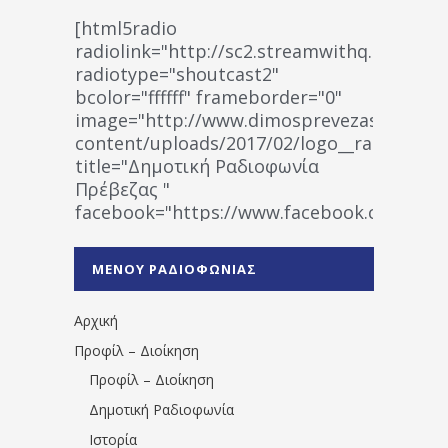
[html5radio
radiolink="http://sc2.streamwithq.com:802
radiotype="shoutcast2"
bcolor="ffffff" frameborder="0"
image="http://www.dimosprevezas.gr/wp-
content/uploads/2017/02/logo__radiofonias
title="Δημοτική Ραδιοφωνία
Πρέβεζας "
facebook="https://www.facebook.co
%CE%A1%CE%B1%CE%B4%CE%B9%CE%BF%
%CE%A0%CF%81%CE%AD%CE%B2%CE%B5%
ΜΕΝΟΥ ΡΑΔΙΟΦΩΝΙΑΣ
1531194763766854/" artist="" ]
Αρχική
Προφίλ – Διοίκηση
Προφίλ – Διοίκηση
Δημοτική Ραδιοφωνία
Ιστορία