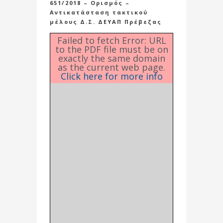
651/2018 – Ορισμός –
Αντικατάσταση τακτικού
μέλους Δ.Σ. ΔΕΥΑΠ Πρέβεζας
Failed to fetch Error: URL
to the PDF file must be on
exactly the same domain
as the current web page.
Click here for more info