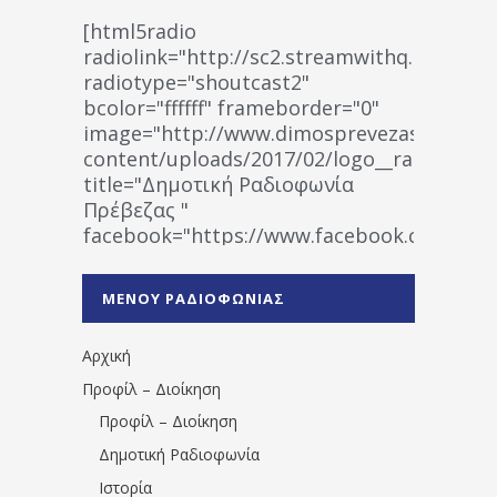
[html5radio
radiolink="http://sc2.streamwithq.com:802
radiotype="shoutcast2"
bcolor="ffffff" frameborder="0"
image="http://www.dimosprevezas.gr/wp-
content/uploads/2017/02/logo__radiofonias
title="Δημοτική Ραδιοφωνία
Πρέβεζας "
facebook="https://www.facebook.co
%CE%A1%CE%B1%CE%B4%CE%B9%CE%BF%
%CE%A0%CF%81%CE%AD%CE%B2%CE%B5%
ΜΕΝΟΥ ΡΑΔΙΟΦΩΝΙΑΣ
1531194763766854/" artist="" ]
Αρχική
Προφίλ – Διοίκηση
Προφίλ – Διοίκηση
Δημοτική Ραδιοφωνία
Ιστορία