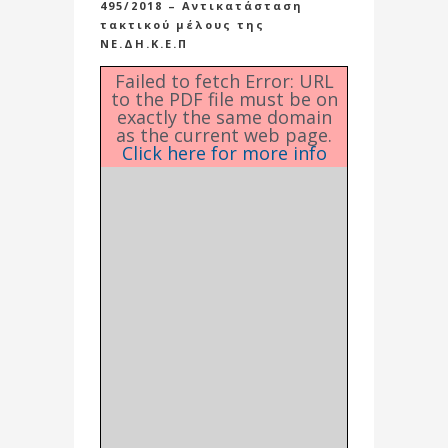
495/2018 – Αντικατάσταση
τακτικού μέλους της
ΝΕ.ΔΗ.Κ.Ε.Π
Failed to fetch Error: URL
to the PDF file must be on
exactly the same domain
as the current web page.
Click here for more info