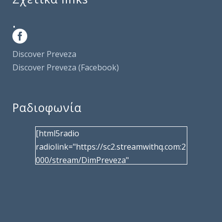
.
Discover Preveza
Discover Preveza (Facebook)
Ραδιοφωνία
[html5radio
radiolink="https://sc2.streamwithq.com:2
000/stream/DimPreveza"
radiotype="shoutcast2" bcolor="40566d"
frameborder="0" image="/wp-
content/uploads/2017/02/logo__radiofo
nias.jpg" title="Δημοτική Ραδιοφωνία