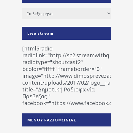
Ιστορικό
Live stream
[html5radio
radiolink="http://sc2.streamwithq.com:802
radiotype="shoutcast2"
bcolor="ffffff" frameborder="0"
image="http://www.dimosprevezas.gr/wp-
content/uploads/2017/02/logo__radiofonias
title="Δημοτική Ραδιοφωνία
Πρέβεζας "
facebook="https://www.facebook.co
%CE%A1%CE%B1%CE%B4%CE%B9%CE%BF%
%CE%A0%CF%81%CE%AD%CE%B2%CE%B5%
ΜΕΝΟΥ ΡΑΔΙΟΦΩΝΙΑΣ
1531194763766854/" artist="" ]