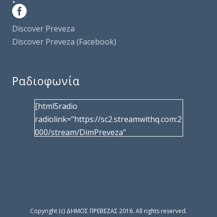
Discover Preveza
Discover Preveza (Facebook)
Ραδιοφωνία
[html5radio
radiolink="https://sc2.streamwithq.com:2
000/stream/DimPreveza"
radiotype="shoutcast2" bcolor="40566d"
frameborder="0" image="/wp-
content/uploads/2017/02/logo__radiofo
nias.jpg" title="Δημοτική Ραδιοφωνία
Πρέβεζας"
facebook="https://www.facebook.com/%
Copyright (c) ΔΗΜΟΣ ΠΡΕΒΕΖΑΣ 2016. All rights reserved.