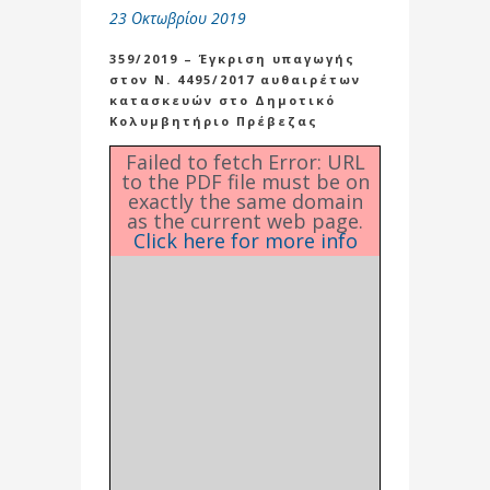
23 Οκτωβρίου 2019
359/2019 – Έγκριση υπαγωγής
στον Ν. 4495/2017 αυθαιρέτων
κατασκευών στο Δημοτικό
Κολυμβητήριο Πρέβεζας
Failed to fetch Error: URL
to the PDF file must be on
exactly the same domain
as the current web page.
Click here for more info