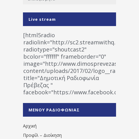
Live stream
[html5radio
radiolink="http://sc2.streamwithq.com:802
radiotype="shoutcast2"
bcolor="ffffff" frameborder="0"
image="http://www.dimosprevezas.gr/wp-
content/uploads/2017/02/logo__radiofonias
title="Δημοτική Ραδιοφωνία
Πρέβεζας "
facebook="https://www.facebook.co
%CE%A1%CE%B1%CE%B4%CE%B9%CE%BF%
%CE%A0%CF%81%CE%AD%CE%B2%CE%B5%
ΜΕΝΟΥ ΡΑΔΙΟΦΩΝΙΑΣ
1531194763766854/" artist="" ]
Αρχική
Προφίλ – Διοίκηση