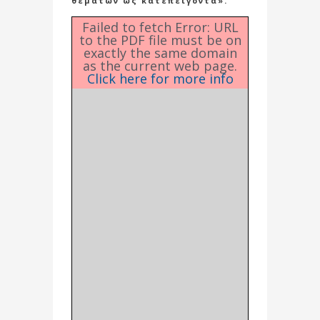
θεμάτων ως κατεπείγοντα».
Failed to fetch Error: URL
to the PDF file must be on
exactly the same domain
as the current web page.
Click here for more info