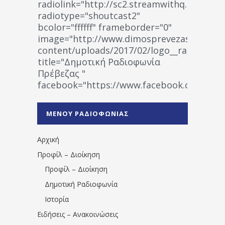
radiolink="http://sc2.streamwithq.com:802
radiotype="shoutcast2"
bcolor="ffffff" frameborder="0"
image="http://www.dimosprevezas.gr/wp-
content/uploads/2017/02/logo__radiofonias
title="Δημοτική Ραδιοφωνία
Πρέβεζας "
facebook="https://www.facebook.co
%CE%A1%CE%B1%CE%B4%CE%B9%CE%BF%
%CE%A0%CF%81%CE%AD%CE%B2%CE%B5%
ΜΕΝΟΥ ΡΑΔΙΟΦΩΝΙΑΣ
1531194763766854/" artist="" ]
Αρχική
Προφίλ – Διοίκηση
Προφίλ – Διοίκηση
Δημοτική Ραδιοφωνία
Ιστορία
Ειδήσεις – Ανακοινώσεις