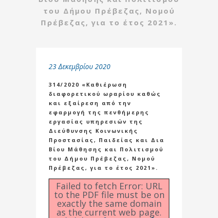
του Δήμου Πρέβεζας, Νομού
Πρέβεζας, για το έτος 2021».
23 Δεκεμβρίου 2020
314/2020 «Καθιέρωση
διαφορετικού ωραρίου καθώς
και εξαίρεση από την
εφαρμογή της πενθήμερης
εργασίας υπηρεσιών της
Διεύθυνσης Κοινωνικής
Προστασίας, Παιδείας και Δια
Βίου Μάθησης και Πολιτισμού
του Δήμου Πρέβεζας, Νομού
Πρέβεζας, για το έτος 2021».
Failed to fetch Error: URL
to the PDF file must be on
exactly the same domain
as the current web page.