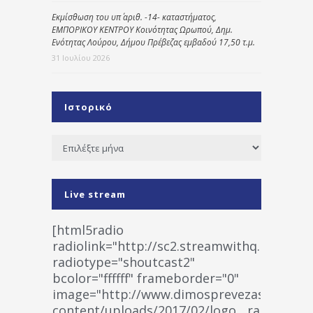
Εκμίσθωση του υπ΄ αριθ. -14- καταστήματος,
ΕΜΠΟΡΙΚΟΥ ΚΕΝΤΡΟΥ Κοινότητας Ωρωπού, Δημ.
Ενότητας Λούρου, Δήμου Πρέβεζας εμβαδού 17,50 τ.μ.
31 Ιουλίου 2026
Ιστορικό
Ιστορικό
Live stream
[html5radio
radiolink="http://sc2.streamwithq.com:802
radiotype="shoutcast2"
bcolor="ffffff" frameborder="0"
image="http://www.dimosprevezas.gr/wp-
content/uploads/2017/02/logo__radiofonias