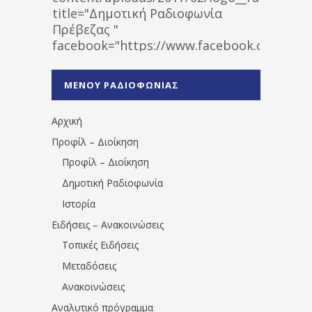
title="Δημοτική Ραδιοφωνία
Πρέβεζας "
facebook="https://www.facebook.co
%CE%A1%CE%B1%CE%B4%CE%B9%CE%BF%
%CE%A0%CF%81%CE%AD%CE%B2%CE%B5%
ΜΕΝΟΥ ΡΑΔΙΟΦΩΝΙΑΣ
1531194763766854/" artist="" ]
Αρχική
Προφίλ – Διοίκηση
Προφίλ – Διοίκηση
Δημοτική Ραδιοφωνία
Ιστορία
Ειδήσεις – Ανακοινώσεις
Τοπικές Ειδήσεις
Μεταδόσεις
Ανακοινώσεις
Αναλυτικό πρόγραμμα