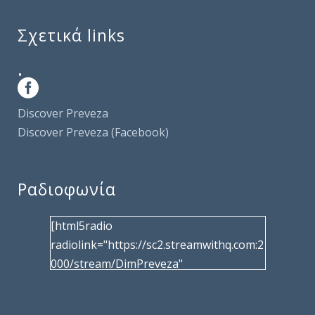
Σχετικά links
.
Discover Preveza
Discover Preveza (Facebook)
Ραδιοφωνία
[html5radio
radiolink="https://sc2.streamwithq.com:2
000/stream/DimPreveza"
radiotype="shoutcast2" bcolor="40566d"
frameborder="0" image="/wp-