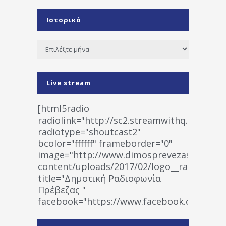
Ιστορικό
Ιστορικό
Live stream
[html5radio
radiolink="http://sc2.streamwithq.com:802
radiotype="shoutcast2"
bcolor="ffffff" frameborder="0"
image="http://www.dimosprevezas.gr/wp-
content/uploads/2017/02/logo__radiofonias
title="Δημοτική Ραδιοφωνία
Πρέβεζας "
facebook="https://www.facebook.co
%CE%A1%CE%B1%CE%B4%CE%B9%CE%BF%
%CE%A0%CF%81%CE%AD%CE%B2%CE%B5%