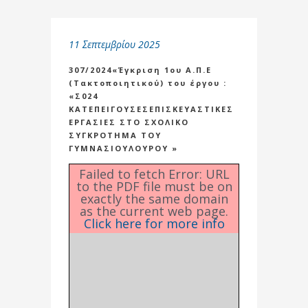
11 Σεπτεμβρίου 2025
307/2024«Έγκριση 1ου Α.Π.Ε
(Τακτοποιητικού) του έργου :
«Σ024
ΚΑΤΕΠΕΙΓΟΥΣΕΣΕΠΙΣΚΕΥΑΣΤΙΚΕΣ
ΕΡΓΑΣΙΕΣ ΣΤΟ ΣΧΟΛΙΚΟ
ΣΥΓΚΡΟΤΗΜΑ ΤΟΥ
ΓΥΜΝΑΣΙΟΥΛΟΥΡΟΥ »
Failed to fetch Error: URL
to the PDF file must be on
exactly the same domain
as the current web page.
Click here for more info