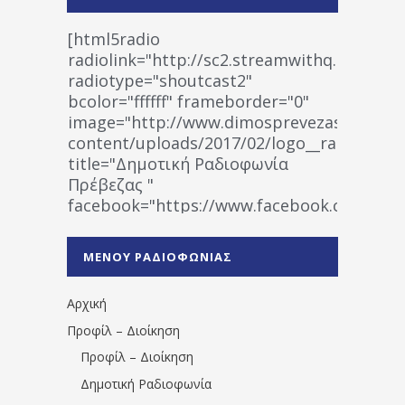
[html5radio
radiolink="http://sc2.streamwithq.com:802
radiotype="shoutcast2"
bcolor="ffffff" frameborder="0"
image="http://www.dimosprevezas.gr/wp-
content/uploads/2017/02/logo__radiofonias
title="Δημοτική Ραδιοφωνία
Πρέβεζας "
facebook="https://www.facebook.co
%CE%A1%CE%B1%CE%B4%CE%B9%CE%BF%
%CE%A0%CF%81%CE%AD%CE%B2%CE%B5%
ΜΕΝΟΥ ΡΑΔΙΟΦΩΝΙΑΣ
1531194763766854/" artist="" ]
Αρχική
Προφίλ – Διοίκηση
Προφίλ – Διοίκηση
Δημοτική Ραδιοφωνία