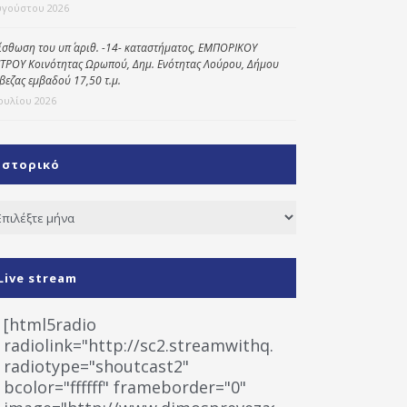
υγούστου 2026
ίσθωση του υπ΄ αριθ. -14- καταστήματος, ΕΜΠΟΡΙΚΟΥ
ΤΡΟΥ Κοινότητας Ωρωπού, Δημ. Ενότητας Λούρου, Δήμου
βεζας εμβαδού 17,50 τ.μ.
Ιουλίου 2026
Ιστορικό
τορικό
Live stream
[html5radio
radiolink="http://sc2.streamwithq.com:8028/stream
radiotype="shoutcast2"
bcolor="ffffff" frameborder="0"