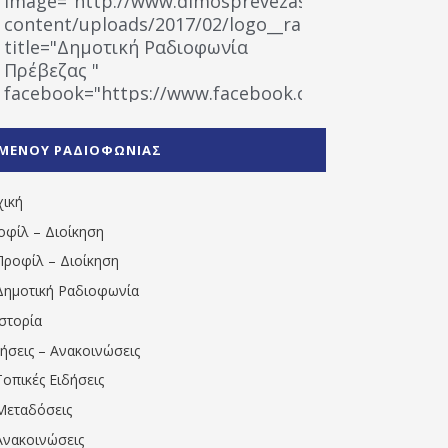
image="http://www.dimosprevezas.gr/wp-
content/uploads/2017/02/logo__radiofonias.jpg"
title="Δημοτική Ραδιοφωνία
Πρέβεζας "
facebook="https://www.facebook.com/%CE%9
%CE%A1%CE%B1%CE%B4%CE%B9%CE%BF%CF%86
%CE%A0%CF%81%CE%AD%CE%B2%CE%B5%CE%B6%
ΜΕΝΟΥ ΡΑΔΙΟΦΩΝΙΑΣ
1531194763766854/" artist="" ]
χική
οφίλ – Διοίκηση
Προφίλ – Διοίκηση
Δημοτική Ραδιοφωνία
Ιστορία
δήσεις – Ανακοινώσεις
Τοπικές Ειδήσεις
Μεταδόσεις
Ανακοινώσεις