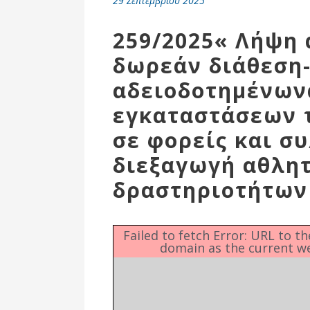
29 Σεπτεμβρίου 2025
Επιτροπή
Δημοτικές
259/2025« Λήψη 
Ενότητες
δωρεάν διάθεση
αδειοδοτημένων
εγκαταστάσεων 
σε φορείς και σ
διεξαγωγή αθλη
δραστηριοτήτων
Αθλητικές
Failed to fetch Error: URL to t
domain as the current w
Υποδομές
Αθλητικές
Εκδηλώσεις