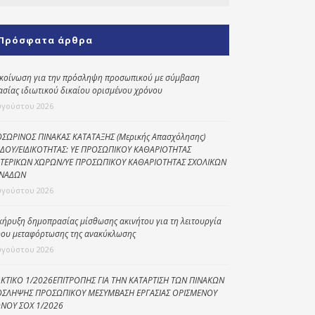
Κοινωνικό
παντοπωλείο
Πρόσφατα άρθρα
Kοινωνικό
φαρμακείο
κοίνωση για την πρόσληψη προσωπικού με σύμβαση
ασίας ιδιωτικού δικαίου ορισμένου χρόνου
Πρόγραμμα
υγούστου 2026
“Βοήθεια στο σπίτι”
Κέντρο Ημερήσιας
ΣΩΡΙΝΟΣ ΠΙΝΑΚΑΣ ΚΑΤΑΤΑΞΗΣ (Μερικής Απασχόλησης)
ΔΟΥ/ΕΙΔΙΚΟΤΗΤΑΣ: ΥΕ ΠΡΟΣΩΠΙΚΟΥ ΚΑΘΑΡΙΟΤΗΤΑΣ
Φροντίδας
ΤΕΡΙΚΩΝ ΧΩΡΩΝ/ΥΕ ΠΡΟΣΩΠΙΚΟΥ ΚΑΘΑΡΙΟΤΗΤΑΣ ΣΧΟΛΙΚΩΝ
Ηλικιωμένων
ΝΑΔΩΝ
(Κ.Η.Φ.Η.) Πρέβεζας
υγούστου 2026
κήρυξη δημοπρασίας μίσθωσης ακινήτου για τη λειτουργία
ου μεταφόρτωσης της ανακύκλωσης
υγούστου 2026
ΚΤΙΚΟ 1/2026ΕΠΙΤΡΟΠΗΣ ΓΙΑ ΤΗΝ ΚΑΤΑΡΤΙΣΗ ΤΩΝ ΠΙΝΑΚΩΝ
ΣΛΗΨΗΣ ΠΡΟΣΩΠΙΚΟΥ ΜΕΣΥΜΒΑΣΗ ΕΡΓΑΣΙΑΣ ΟΡΙΣΜΕΝΟΥ
ΝΟΥ ΣΟΧ 1/2026