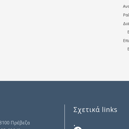
Αν
Ρα
Δι
Επ
Σχετικά links
.
48100 Πρέβεζα