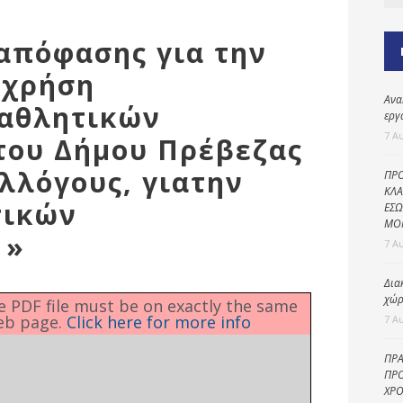
Καθαριότητα και
περιβάλλον
απόφασης για την
Δημοτική
αστυνομία
-χρήση
Ανα
Γραφείο εσόδων
αθλητικών
εργ
Παιδικοί σταθμοί
7 Α
του Δήμου Πρέβεζας
Πολιτική
υλλόγους, γιατην
ΠΡΟ
προστασία
ΚΛΑ
τικών
ΕΣΩ
ΜΟ
 »
7 Α
Δια
χώρ
he PDF file must be on exactly the same
eb page.
Click here for more info
7 Α
ΠΡΑ
ΠΡΟ
ΧΡΟ