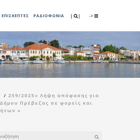
Search
|
|
ΕΠΙΣΚΕΠΤΕΣ
ΡΑΔΙΟΦΩΝΙΑ
|
|
->
0
λιτισμού
Τμήμα Πρόνοιας
7
ικές εκδηλώσεις
Κέντρο
συμβουλευτικής
υποστήριξης
υ
/
259/2025« Λήψη απόφασης για
γυναικών
Δήμου Πρέβεζας σε φορείς και
Κέντρο ανοιχτής
τήτων »
προστασίας
ηλικιωμένων
(Κ.Α.Π.Η.)
Κέντρο κοινότητας