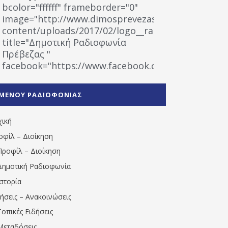
bcolor="ffffff" frameborder="0"
image="http://www.dimosprevezas.gr/wp-
content/uploads/2017/02/logo__radiofonias.jpg"
title="Δημοτική Ραδιοφωνία
Πρέβεζας "
facebook="https://www.facebook.com/%CE%9
%CE%A1%CE%B1%CE%B4%CE%B9%CE%BF%CF%86
%CE%A0%CF%81%CE%AD%CE%B2%CE%B5%CE%B6%
ΜΕΝΟΥ ΡΑΔΙΟΦΩΝΙΑΣ
1531194763766854/" artist="" ]
χική
οφίλ – Διοίκηση
Προφίλ – Διοίκηση
Δημοτική Ραδιοφωνία
Ιστορία
δήσεις – Ανακοινώσεις
Τοπικές Ειδήσεις
Μεταδόσεις