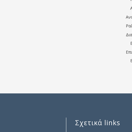
Αν
Ρα
Δι
Επ
Σχετικά links