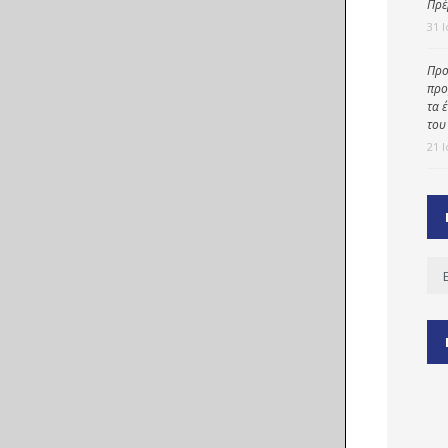
Πρέ
31 
Προ
ύ
προ
ζας
τα 
του
ίου
21 
Ισ