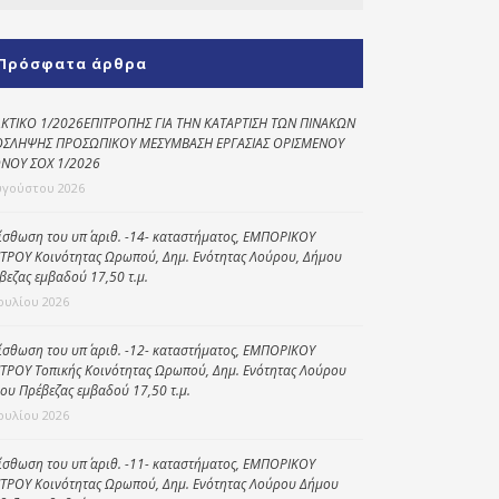
Κοινωνικό
παντοπωλείο
Πρόσφατα άρθρα
Kοινωνικό
φαρμακείο
ΚΤΙΚΟ 1/2026ΕΠΙΤΡΟΠΗΣ ΓΙΑ ΤΗΝ ΚΑΤΑΡΤΙΣΗ ΤΩΝ ΠΙΝΑΚΩΝ
ΣΛΗΨΗΣ ΠΡΟΣΩΠΙΚΟΥ ΜΕΣΥΜΒΑΣΗ ΕΡΓΑΣΙΑΣ ΟΡΙΣΜΕΝΟΥ
Πρόγραμμα
ΝΟΥ ΣΟΧ 1/2026
“Βοήθεια στο σπίτι”
υγούστου 2026
Κέντρο Ημερήσιας
ίσθωση του υπ΄ αριθ. -14- καταστήματος, ΕΜΠΟΡΙΚΟΥ
Φροντίδας
ΤΡΟΥ Κοινότητας Ωρωπού, Δημ. Ενότητας Λούρου, Δήμου
Ηλικιωμένων
βεζας εμβαδού 17,50 τ.μ.
(Κ.Η.Φ.Η.) Πρέβεζας
Ιουλίου 2026
ίσθωση του υπ΄ αριθ. -12- καταστήματος, ΕΜΠΟΡΙΚΟΥ
ΤΡΟΥ Τοπικής Κοινότητας Ωρωπού, Δημ. Ενότητας Λούρου
ου Πρέβεζας εμβαδού 17,50 τ.μ.
Ιουλίου 2026
ίσθωση του υπ΄ αριθ. -11- καταστήματος, ΕΜΠΟΡΙΚΟΥ
ΤΡΟΥ Κοινότητας Ωρωπού, Δημ. Ενότητας Λούρου Δήμου