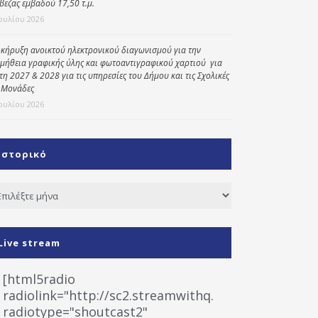
βεζας εμβαδού 17,50 τ.μ.
Ιουλίου 2026
κήρυξη ανοικτού ηλεκτρονικού διαγωνισμού για την
μήθεια γραφικής ύλης και φωτοαντιγραφικού χαρτιού για
έτη 2027 & 2028 για τις υπηρεσίες του Δήμου και τις Σχολικές
 Μονάδες
Ιουλίου 2026
Ιστορικό
τορικό
Live stream
[html5radio
radiolink="http://sc2.streamwithq.com:8028/stream
radiotype="shoutcast2"