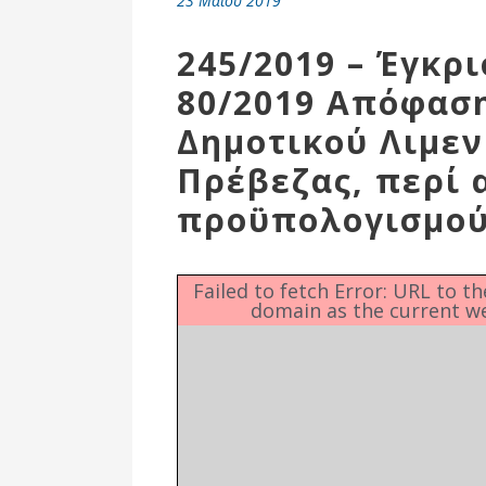
23 Μαΐου 2019
Επιτροπή
Δημοτικές
245/2019 – Έγκρι
Ενότητες
80/2019 Απόφαση
Δημοτικού Λιμεν
Πρέβεζας, περί
προϋπολογισμού 
Failed to fetch Error: URL to t
domain as the current w
Αθλητικές
Υποδομές
Αθλητικές
Εκδηλώσεις