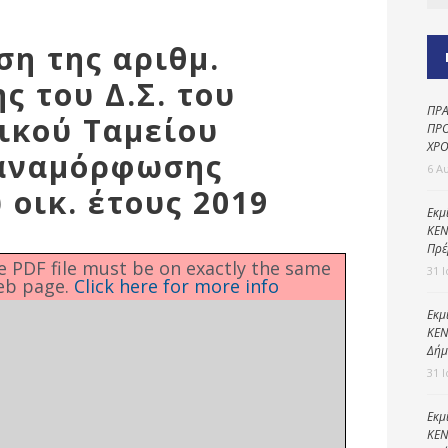
Καθαριότητα και
περιβάλλον
ση της αριθμ.
Δημοτική
αστυνομία
ς του Δ.Σ. του
ΠΡΑ
Γραφείο εσόδων
ικού Ταμείου
ΠΡΟ
ΧΡΟ
Παιδικοί σταθμοί
 αναμόρφωσης
6 Α
Πολιτική
οικ. έτους 2019
προστασία
Εκμ
ΚΕΝ
Πρέ
he PDF file must be on exactly the same
31 
eb page.
Click here for more info
Εκμ
ΚΕΝ
Δήμ
31 
Εκμ
ΚΕΝ