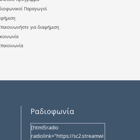
διοφωνικοί Παραγωγοί
αφήμιση
Επικοινωνήστε για διαφήμιση
ικοινωνία
Επικοινωνία
Ραδιοφωνία
[html5radio
radiolink="https://sc2.streamwi