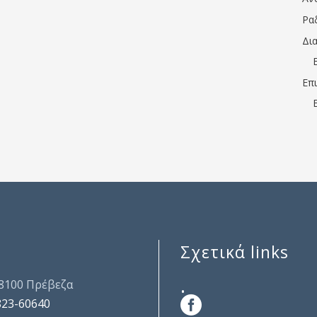
Ρα
Δι
Επ
Σχετικά links
.
48100 Πρέβεζα
823-60640