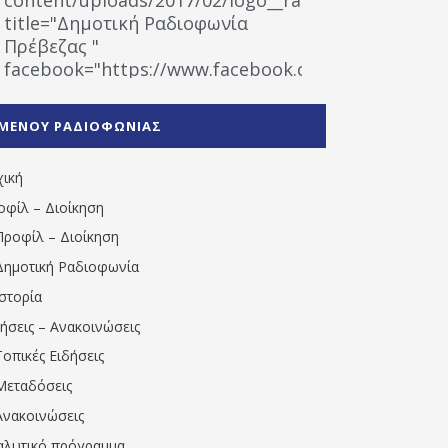
title="Δημοτική Ραδιοφωνία
Πρέβεζας "
facebook="https://www.facebook.com/%CE%9
%CE%A1%CE%B1%CE%B4%CE%B9%CE%BF%CF%86
%CE%A0%CF%81%CE%AD%CE%B2%CE%B5%CE%B6%
ΜΕΝΟΥ ΡΑΔΙΟΦΩΝΙΑΣ
1531194763766854/" artist="" ]
χική
οφίλ – Διοίκηση
Προφίλ – Διοίκηση
Δημοτική Ραδιοφωνία
Ιστορία
δήσεις – Ανακοινώσεις
Τοπικές Ειδήσεις
Μεταδόσεις
Ανακοινώσεις
αλυτικό πρόγραμμα