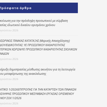
Κοινωνικό
Πρόσφατα άρθρα
παντοπωλείο
Kοινωνικό
κοίνωση για την πρόσληψη προσωπικού με σύμβαση
φαρμακείο
ασίας ιδιωτικού δικαίου ορισμένου χρόνου
υγούστου 2026
Πρόγραμμα
“Βοήθεια στο σπίτι”
ΣΩΡΙΝΟΣ ΠΙΝΑΚΑΣ ΚΑΤΑΤΑΞΗΣ (Μερικής Απασχόλησης)
ΔΟΥ/ΕΙΔΙΚΟΤΗΤΑΣ: ΥΕ ΠΡΟΣΩΠΙΚΟΥ ΚΑΘΑΡΙΟΤΗΤΑΣ
Κέντρο Ημερήσιας
ΤΕΡΙΚΩΝ ΧΩΡΩΝ/ΥΕ ΠΡΟΣΩΠΙΚΟΥ ΚΑΘΑΡΙΟΤΗΤΑΣ ΣΧΟΛΙΚΩΝ
Φροντίδας
ΝΑΔΩΝ
Ηλικιωμένων
υγούστου 2026
(Κ.Η.Φ.Η.) Πρέβεζας
κήρυξη δημοπρασίας μίσθωσης ακινήτου για τη λειτουργία
ου μεταφόρτωσης της ανακύκλωσης
υγούστου 2026
ΚΤΙΚΟ 1/2026ΕΠΙΤΡΟΠΗΣ ΓΙΑ ΤΗΝ ΚΑΤΑΡΤΙΣΗ ΤΩΝ ΠΙΝΑΚΩΝ
ΣΛΗΨΗΣ ΠΡΟΣΩΠΙΚΟΥ ΜΕΣΥΜΒΑΣΗ ΕΡΓΑΣΙΑΣ ΟΡΙΣΜΕΝΟΥ
ΝΟΥ ΣΟΧ 1/2026
υγούστου 2026