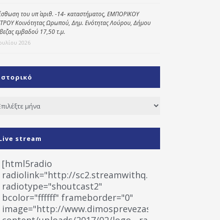
ίσθωση του υπ΄ αριθ. -14- καταστήματος, ΕΜΠΟΡΙΚΟΥ
ΤΡΟΥ Κοινότητας Ωρωπού, Δημ. Ενότητας Λούρου, Δήμου
βεζας εμβαδού 17,50 τ.μ.
Ιουλίου 2026
Ιστορικό
τορικό
Live stream
[html5radio
radiolink="http://sc2.streamwithq.com:8028/stream
radiotype="shoutcast2"
bcolor="ffffff" frameborder="0"
image="http://www.dimosprevezas.gr/wp-
content/uploads/2017/02/logo__radiofonias.jpg"