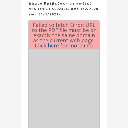
Δήμου Πρέβεζας» με κωδικό
MIS (ΟΠΣ) 5002328, από 1/2/2020
έως 31/1/2021».
Failed to fetch Error: URL
to the PDF file must be on
exactly the same domain
as the current web page.
Click here for more info