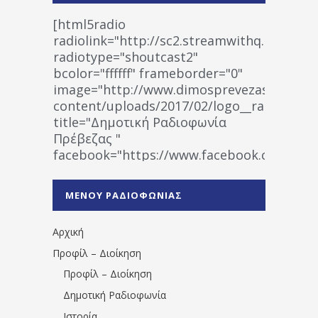
[html5radio
radiolink="http://sc2.streamwithq.com:802
radiotype="shoutcast2"
bcolor="ffffff" frameborder="0"
image="http://www.dimosprevezas.gr/wp-
content/uploads/2017/02/logo__radiofonias
title="Δημοτική Ραδιοφωνία
Πρέβεζας "
facebook="https://www.facebook.co
%CE%A1%CE%B1%CE%B4%CE%B9%CE%BF%
%CE%A0%CF%81%CE%AD%CE%B2%CE%B5%
ΜΕΝΟΥ ΡΑΔΙΟΦΩΝΙΑΣ
1531194763766854/" artist="" ]
Αρχική
Προφίλ – Διοίκηση
Προφίλ – Διοίκηση
Δημοτική Ραδιοφωνία
Ιστορία