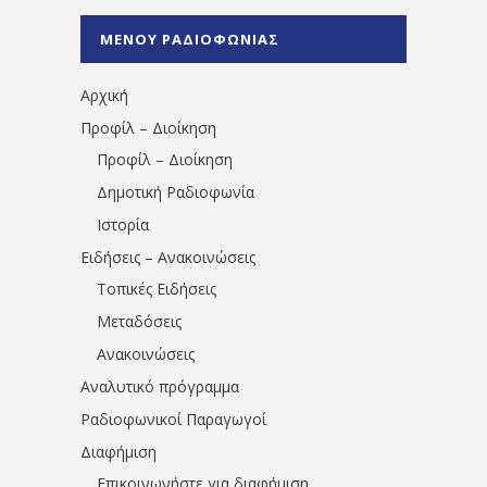
%CE%A1%CE%B1%CE%B4%CE%B9%CE%BF%
%CE%A0%CF%81%CE%AD%CE%B2%CE%B5%
ΜΕΝΟΥ ΡΑΔΙΟΦΩΝΙΑΣ
1531194763766854/" artist="" ]
Αρχική
Προφίλ – Διοίκηση
Προφίλ – Διοίκηση
Δημοτική Ραδιοφωνία
Ιστορία
Ειδήσεις – Ανακοινώσεις
Τοπικές Ειδήσεις
Μεταδόσεις
Ανακοινώσεις
Αναλυτικό πρόγραμμα
Ραδιοφωνικοί Παραγωγοί
Διαφήμιση
Επικοινωνήστε για διαφήμιση