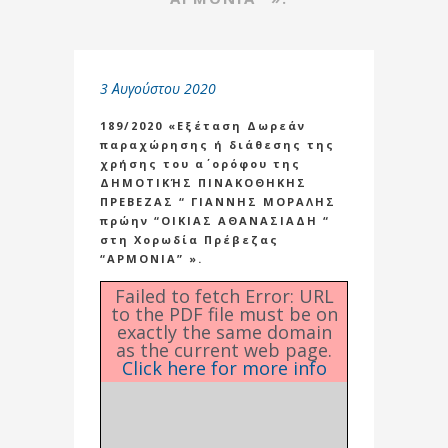
3 Αυγούστου 2020
189/2020 «Εξέταση Δωρεάν
παραχώρησης ή διάθεσης της
χρήσης του α΄ ορόφου της
ΔΗΜΟΤΙΚΉΣ ΠΙΝΑΚΟΘΗΚΗΣ
ΠΡΕΒΕΖΑΣ “ ΓΙΑΝΝΗΣ ΜΟΡΑΛΗΣ
πρώην “ΟΙΚΙΑΣ ΑΘΑΝΑΣΙΑΔΗ “
στη Χορωδία Πρέβεζας
“ΑΡΜΟΝΙΑ” ».
Failed to fetch Error: URL
to the PDF file must be on
exactly the same domain
as the current web page.
Click here for more info