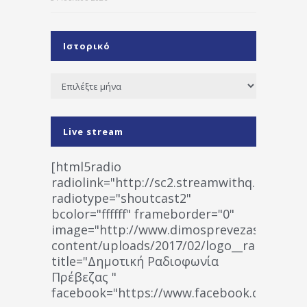
Ιστορικό
Ιστορικό
Live stream
[html5radio
radiolink="http://sc2.streamwithq.com:802
radiotype="shoutcast2"
bcolor="ffffff" frameborder="0"
image="http://www.dimosprevezas.gr/wp-
content/uploads/2017/02/logo__radiofonias
title="Δημοτική Ραδιοφωνία
Πρέβεζας "
facebook="https://www.facebook.co