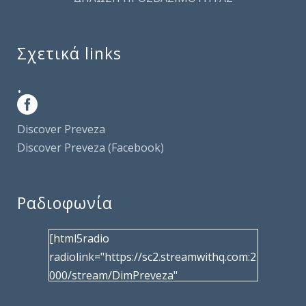
Σχετικά links
.
Discover Preveza
Discover Preveza (Facebook)
Ραδιοφωνία
[html5radio
radiolink="https://sc2.streamwithq.com:2
000/stream/DimPreveza"
radiotype="shoutcast2" bcolor="40566d"