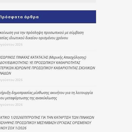
Κοινωνικό
παντοπωλείο
Πρόσφατα άρθρα
Kοινωνικό
φαρμακείο
κοίνωση για την πρόσληψη προσωπικού με σύμβαση
ασίας ιδιωτικού δικαίου ορισμένου χρόνου
Πρόγραμμα
υγούστου 2026
“Βοήθεια στο σπίτι”
Κέντρο Ημερήσιας
ΣΩΡΙΝΟΣ ΠΙΝΑΚΑΣ ΚΑΤΑΤΑΞΗΣ (Μερικής Απασχόλησης)
ΔΟΥ/ΕΙΔΙΚΟΤΗΤΑΣ: ΥΕ ΠΡΟΣΩΠΙΚΟΥ ΚΑΘΑΡΙΟΤΗΤΑΣ
Φροντίδας
ΤΕΡΙΚΩΝ ΧΩΡΩΝ/ΥΕ ΠΡΟΣΩΠΙΚΟΥ ΚΑΘΑΡΙΟΤΗΤΑΣ ΣΧΟΛΙΚΩΝ
Ηλικιωμένων
ΝΑΔΩΝ
(Κ.Η.Φ.Η.) Πρέβεζας
υγούστου 2026
κήρυξη δημοπρασίας μίσθωσης ακινήτου για τη λειτουργία
ου μεταφόρτωσης της ανακύκλωσης
υγούστου 2026
ΚΤΙΚΟ 1/2026ΕΠΙΤΡΟΠΗΣ ΓΙΑ ΤΗΝ ΚΑΤΑΡΤΙΣΗ ΤΩΝ ΠΙΝΑΚΩΝ
ΣΛΗΨΗΣ ΠΡΟΣΩΠΙΚΟΥ ΜΕΣΥΜΒΑΣΗ ΕΡΓΑΣΙΑΣ ΟΡΙΣΜΕΝΟΥ
ΝΟΥ ΣΟΧ 1/2026