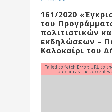
13 Ιουλίου 2020
Επιτροπή
Δημοτικές
161/2020 «Έγκρ
Ενότητες
του Προγράμματ
πολιτιστικών κα
εκδηλώσεων – Π
Καλοκαίρι του Δ
Failed to fetch Error: URL to t
domain as the current w
Αθλητικές
Υποδομές
Αθλητικές
Εκδηλώσεις