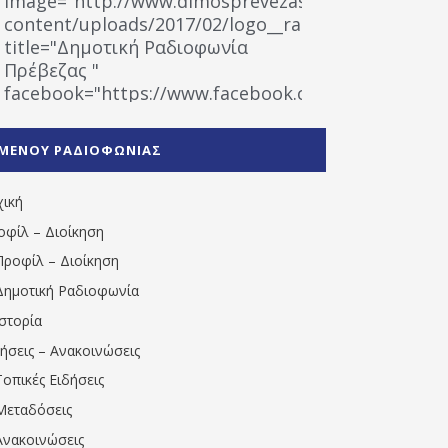
image="http://www.dimosprevezas.gr/wp-
content/uploads/2017/02/logo__radiofonias.jpg"
title="Δημοτική Ραδιοφωνία
Πρέβεζας "
facebook="https://www.facebook.com/%CE%9
%CE%A1%CE%B1%CE%B4%CE%B9%CE%BF%CF%86
%CE%A0%CF%81%CE%AD%CE%B2%CE%B5%CE%B6%
ΜΕΝΟΥ ΡΑΔΙΟΦΩΝΙΑΣ
1531194763766854/" artist="" ]
χική
οφίλ – Διοίκηση
Προφίλ – Διοίκηση
Δημοτική Ραδιοφωνία
Ιστορία
δήσεις – Ανακοινώσεις
Τοπικές Ειδήσεις
Μεταδόσεις
Ανακοινώσεις