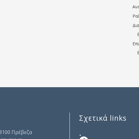
Αν
Ρα
Δι
Επ
Σχετικά links
.
48100 Πρέβεζα