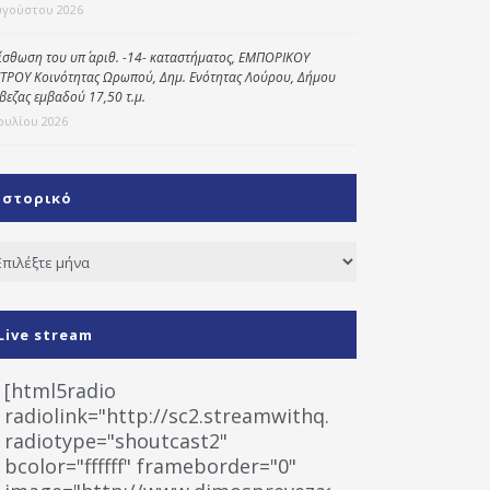
υγούστου 2026
ίσθωση του υπ΄ αριθ. -14- καταστήματος, ΕΜΠΟΡΙΚΟΥ
ΤΡΟΥ Κοινότητας Ωρωπού, Δημ. Ενότητας Λούρου, Δήμου
βεζας εμβαδού 17,50 τ.μ.
Ιουλίου 2026
Ιστορικό
τορικό
Live stream
[html5radio
radiolink="http://sc2.streamwithq.com:8028/stream
radiotype="shoutcast2"
bcolor="ffffff" frameborder="0"