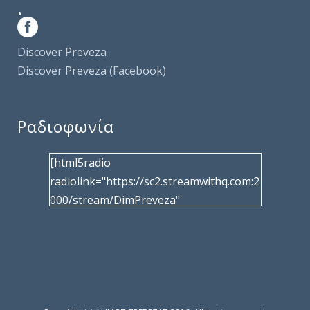
.
Discover Preveza
Discover Preveza (Facebook)
Ραδιοφωνία
[html5radio
radiolink="https://sc2.streamwithq.com:2
000/stream/DimPreveza"
radiotype="shoutcast2" bcolor="40566d"
frameborder="0" image="/wp-
content/uploads/2017/02/logo__radiofo
nias.jpg" title="Δημοτική Ραδιοφωνία
Πρέβεζας"