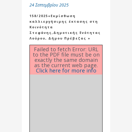
24 Σεπτεμβρίου 2025
158/2025«Εκμίσθωση
καλλιεργήσιμης έκτασης στη
Κοινότητα
Στεφάνης,Δημοτικής Ενότητας
Λούρου, Δήμου Πρέβεζας »
Failed to fetch Error: URL
to the PDF file must be on
exactly the same domain
as the current web page.
Click here for more info