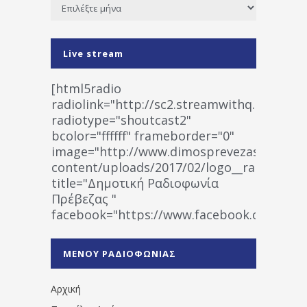
Ιστορικό
Live stream
[html5radio
radiolink="http://sc2.streamwithq.com:802
radiotype="shoutcast2"
bcolor="ffffff" frameborder="0"
image="http://www.dimosprevezas.gr/wp-
content/uploads/2017/02/logo__radiofonias
title="Δημοτική Ραδιοφωνία
Πρέβεζας "
facebook="https://www.facebook.co
%CE%A1%CE%B1%CE%B4%CE%B9%CE%BF%
%CE%A0%CF%81%CE%AD%CE%B2%CE%B5%
ΜΕΝΟΥ ΡΑΔΙΟΦΩΝΙΑΣ
1531194763766854/" artist="" ]
Αρχική